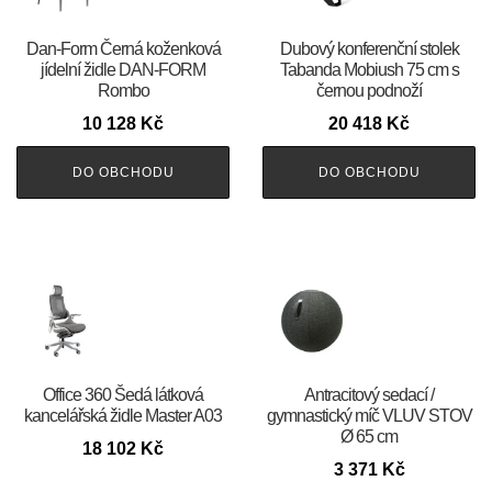
​​​​​Dan-Form Černá koženková
Dubový konferenční stolek
jídelní židle DAN-FORM
Tabanda Mobiush 75 cm s
Rombo
černou podnoží
10 128
Kč
20 418
Kč
DO OBCHODU
DO OBCHODU
Office 360 Šedá látková
Antracitový sedací /
kancelářská židle Master A03
gymnastický míč VLUV STOV
Ø 65 cm
18 102
Kč
3 371
Kč