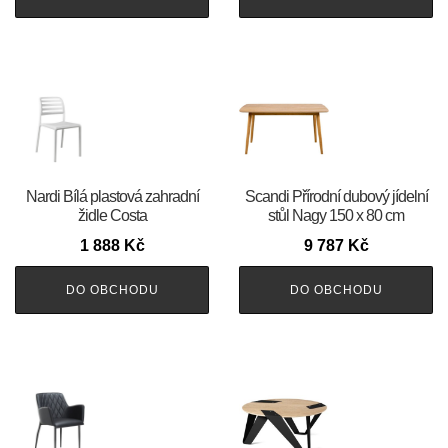
Nardi Bílá plastová zahradní
Scandi Přírodní dubový jídelní
židle Costa
stůl Nagy 150 x 80 cm
1 888
Kč
9 787
Kč
DO OBCHODU
DO OBCHODU