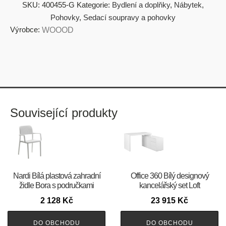
SKU:
400455-G
Kategorie:
Bydlení a doplňky
,
Nábytek
,
Pohovky
,
Sedací soupravy a pohovky
Výrobce:
WOOOD
Související produkty
Nardi Bílá plastová zahradní
Office 360 Bílý designový
židle Bora s područkami
kancelářský set Loft
2 128
Kč
23 915
Kč
DO OBCHODU
DO OBCHODU