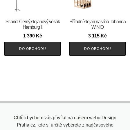
Scandi Černý stojanový věšák
Přírodní stojan na víno Tabanda
Hamburg II
WINIO
1 390
Kč
3 115
Kč
DO OBCHODU
DO OBCHODU
Chtěli bychom vás přivítat na našem webu Design
Praha.cz, kde si určitě vyberete z nadčasového