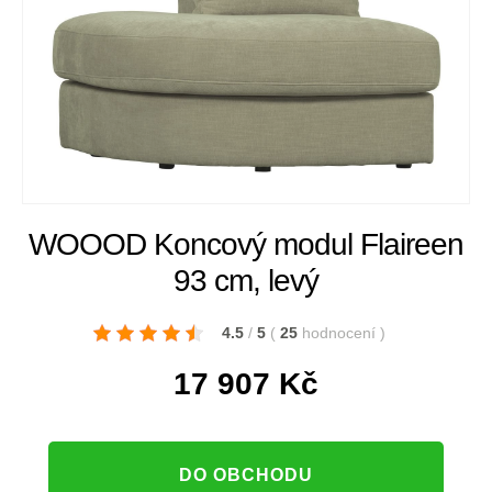
WOOOD Koncový modul Flaireen
93 cm, levý
4.5
/
5
(
25
hodnocení
)
17 907
Kč
DO OBCHODU