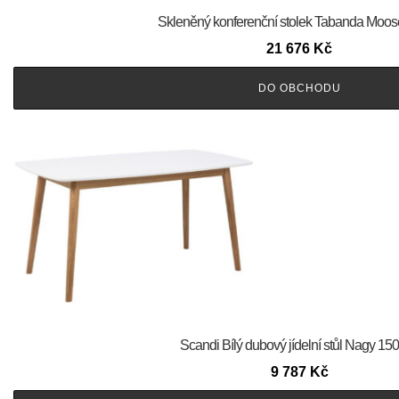
Skleněný konferenční stolek Tabanda Moos
21 676
Kč
DO OBCHODU
Scandi Bílý dubový jídelní stůl Nagy 15
9 787
Kč