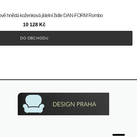
ňakově hnědá koženková jídelní židle DAN-FORM Rombo
10 128
Kč
DO OBCHODU