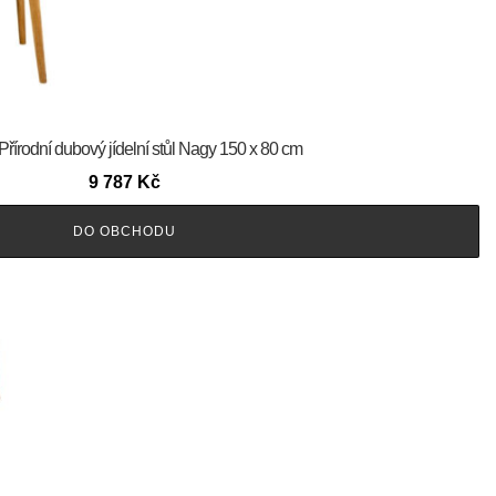
Přírodní dubový jídelní stůl Nagy 150 x 80 cm
9 787
Kč
DO OBCHODU