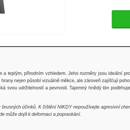
 a teplým, přírodním vzhledem. Jeho rozměry jsou ideální pro 
hrany nejen působí vizuálně měkce, ale zároveň zajišťují pohodl
yniká svou udržitelností a pevností. Tajemný hnědý tón podtrh
rusných účinků. K čištění NIKDY nepoužívejte agresivní chemi
de může dojít k deformaci a popraskání.