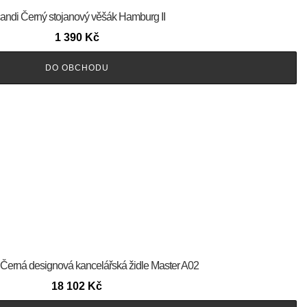
andi Černý stojanový věšák Hamburg II
1 390
Kč
DO OBCHODU
 Černá designová kancelářská židle Master A02
18 102
Kč