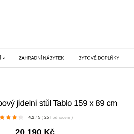
Í
ZAHRADNÍ NÁBYTEK
BYTOVÉ DOPLŇKY
 jídelní stůl Tablo 159 x 89 cm
4.2
/
5
(
25
hodnocení
)
20 190
Kč