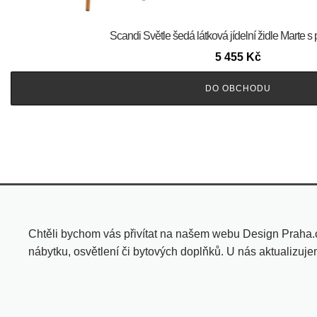
Scandi Světle šedá látková jídelní židle Marte 
5 455
Kč
DO OBCHODU
Chtěli bychom vás přivítat na našem webu Design Praha.
nábytku, osvětlení či bytových doplňků. U nás aktualizuj