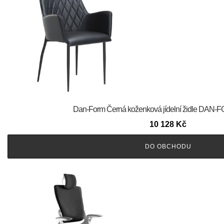
​​​​​Dan-Form Černá koženková jídelní židle DA
10 128
Kč
DO OBCHODU