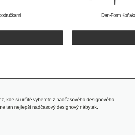
s područkami
​​​​​Dan-Form Ko
cz, kde si určitě vyberete z nadčasového designového
eme ten nejlepší nadčasový designový nábytek.