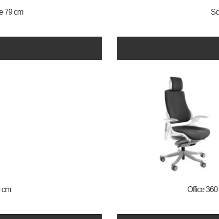
e 79 cm
Sc
0 cm
Office 360