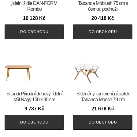
jídelní židle DAN-FORM
Tabanda Mobiush 75 cm s
Rombo
černou podnoží
10 128
Kč
20 418
Kč
DO OBCHODU
DO OBCHODU
Scandi Přírodní dubový jídelní
Skleněný konferenční stolek
stůl Nagy 150 x 80 cm
Tabanda Moose 79 cm
9 787
Kč
21 676
Kč
DO OBCHODU
DO OBCHODU