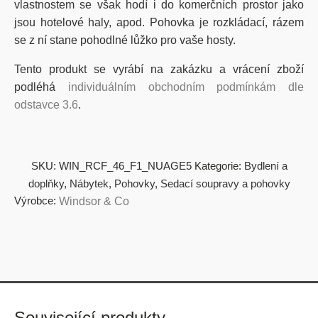
vlastnostem se však hodí i do komerčních prostor jako
jsou hotelové haly, apod. Pohovka je rozkládací, rázem
se z ní stane pohodlné lůžko pro vaše hosty.
Tento produkt se vyrábí na zakázku a vrácení zboží
podléhá
individuálním obchodním podmínkám dle
odstavce 3.6
.
SKU:
WIN_RCF_46_F1_NUAGE5
Kategorie:
Bydlení a
doplňky
,
Nábytek
,
Pohovky
,
Sedací soupravy a pohovky
Výrobce:
Windsor & Co
Související produkty