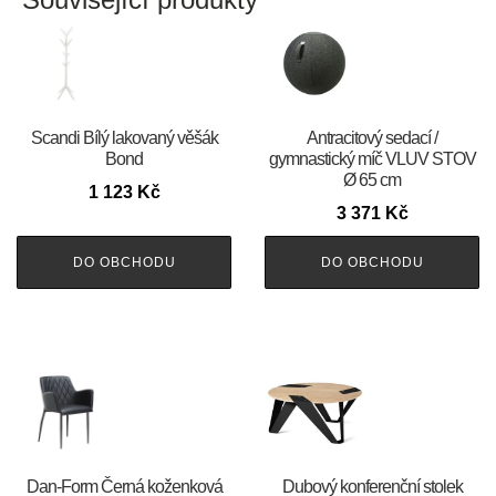
Scandi Bílý lakovaný věšák
Antracitový sedací /
Bond
gymnastický míč VLUV STOV
Ø 65 cm
1 123
Kč
3 371
Kč
DO OBCHODU
DO OBCHODU
​​​​​Dan-Form Černá koženková
Dubový konferenční stolek