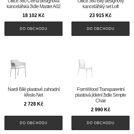
Office 360 Černá designová
Office 360 Bílý designový
kancelářská židle Master A02
kancelářský set Loft
18 102
Kč
23 915
Kč
DO OBCHODU
DO OBCHODU
Nardi Bílé plastové zahradní
FormWood Transparentní
křeslo Net
plastová jídelní židle Simple
Chair
2 728
Kč
2 990
Kč
DO OBCHODU
DO OBCHODU