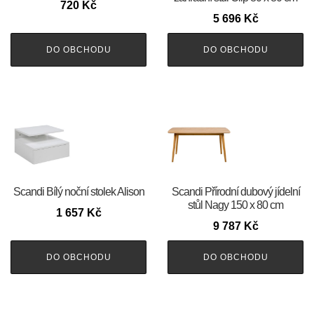
720
Kč
5 696
Kč
DO OBCHODU
DO OBCHODU
Scandi Bílý noční stolek Alison
Scandi Přírodní dubový jídelní
stůl Nagy 150 x 80 cm
1 657
Kč
9 787
Kč
DO OBCHODU
DO OBCHODU