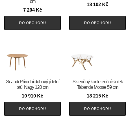
cm
18 102
Kč
7 204
Kč
DO OBCHODU
DO OBCHODU
Scandi Přírodní dubový jídelní
Skleněný konferenční stolek
stůl Nagy 120 cm
Tabanda Moose 59 cm
10 910
Kč
18 215
Kč
DO OBCHODU
DO OBCHODU