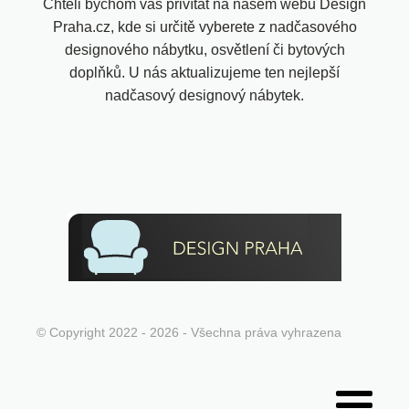
Chtěli bychom vás přivítat na našem webu Design
Praha.cz, kde si určitě vyberete z nadčasového
designového nábytku, osvětlení či bytových
doplňků. U nás aktualizujeme ten nejlepší
nadčasový designový nábytek.
© Copyright 2022 - 2026 - Všechna práva vyhrazena