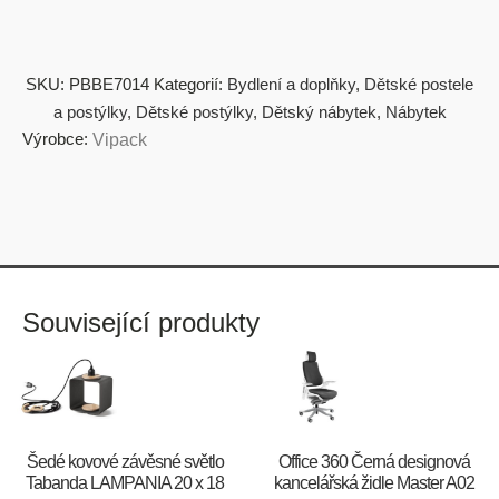
SKU:
PBBE7014
Kategorií:
Bydlení a doplňky
,
Dětské postele
a postýlky
,
Dětské postýlky
,
Dětský nábytek
,
Nábytek
Výrobce:
Vipack
Související produkty
Šedé kovové závěsné světlo
Office 360 Černá designová
Tabanda LAMPANIA 20 x 18
kancelářská židle Master A02