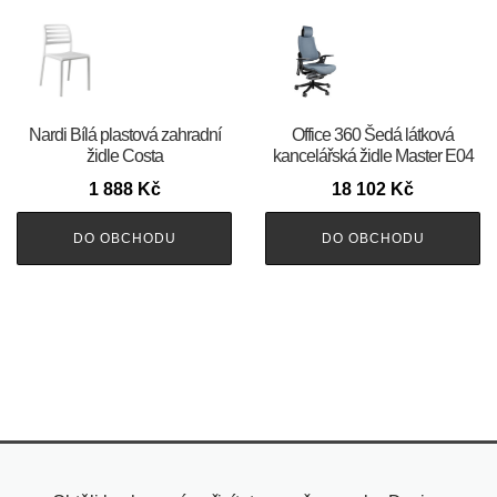
Nardi Bílá plastová zahradní
Office 360 Šedá látková
židle Costa
kancelářská židle Master E04
1 888
Kč
18 102
Kč
DO OBCHODU
DO OBCHODU