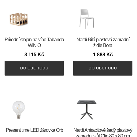
Přírodní stojan na víno Tabanda
Nardi Bílá plastová zahradní
WINIO
židle Bora
3 115
Kč
1 888
Kč
DO OBCHODU
DO OBCHODU
Present time LED žárovka Orb
Nardi Antracitově šedý plastový
zahradní stůl Clip 80 x 80 cm