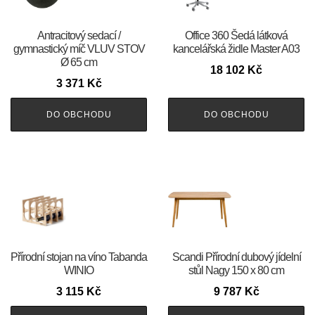
Antracitový sedací /
Office 360 Šedá látková
gymnastický míč VLUV STOV
kancelářská židle Master A03
Ø 65 cm
18 102
Kč
3 371
Kč
DO OBCHODU
DO OBCHODU
Přírodní stojan na víno Tabanda
Scandi Přírodní dubový jídelní
WINIO
stůl Nagy 150 x 80 cm
3 115
Kč
9 787
Kč