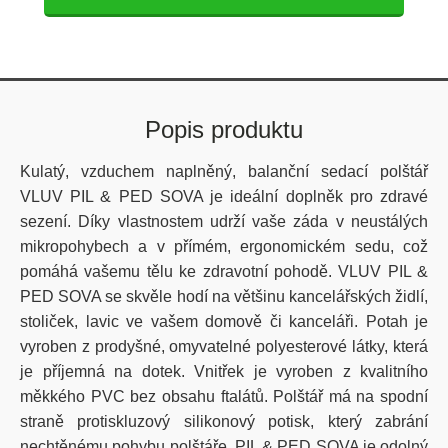
Popis produktu
Kulatý, vzduchem naplněný, balanční sedací polštář
VLUV PIL & PED SOVA je ideální doplněk pro zdravé
sezení. Díky vlastnostem udrží vaše záda v neustálých
mikropohybech a v přímém, ergonomickém sedu, což
pomáhá vašemu tělu ke zdravotní pohodě. VLUV PIL &
PED SOVA se skvěle hodí na většinu kancelářských židlí,
stoliček, lavic ve vašem domově či kanceláři. Potah je
vyroben z prodyšné, omyvatelné polyesterové látky, která
je příjemná na dotek. Vnitřek je vyroben z kvalitního
měkkého PVC bez obsahu ftalátů. Polštář má na spodní
straně protiskluzový silikonový potisk, který zabrání
nechtěnému pohybu polštáře. PIL & PED SOVA je odolný