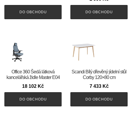
DO OBCHODU
DO OBCHODU
Office 360 Šedá látková
Scandi Bílý dřevěný jídelní stůl
kancelářská židle Master E04
Corby 120×80 cm
18 102
Kč
7 433
Kč
DO OBCHODU
DO OBCHODU