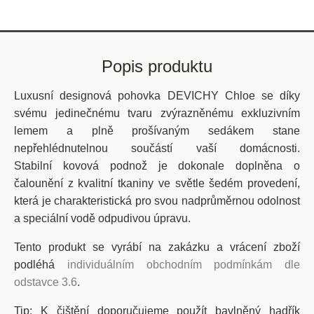
Popis produktu
Luxusní designová pohovka DEVICHY Chloe
se
díky
svému jedinečnému
tvaru
zvýrazněnému exkluzivním
lemem a plně prošívaným sedákem
stane
nepřehlédnutelnou součástí vaší domácnosti.
Stabilní kovová podnož
je dokonale doplněna o
čalounění z
kvalitní
tkaniny ve světle šedém
provedení,
která je charakteristická pro svou nadprůměrnou odolnost
a speciální vodě odpudivou úpravu.
Tento produkt se vyrábí na zakázku a vrácení zboží
podléhá
individuálním obchodním podmínkám dle
odstavce 3.6
.
Tip: K čištění doporučujeme použít bavlněný hadřík