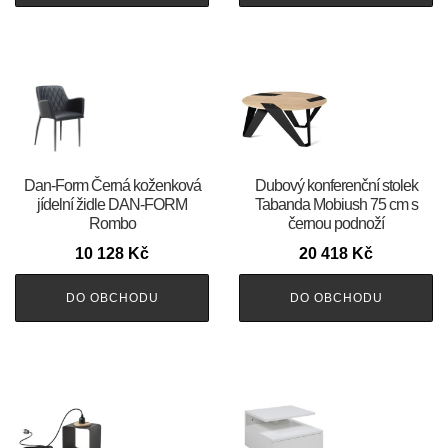
​​​​​Dan-Form Černá koženková
Dubový konferenční stolek
jídelní židle DAN-FORM
Tabanda Mobiush 75 cm s
Rombo
černou podnoží
10 128
Kč
20 418
Kč
DO OBCHODU
DO OBCHODU