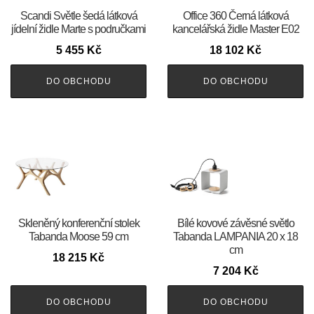
Scandi Světle šedá látková
Office 360 Černá látková
jídelní židle Marte s područkami
kancelářská židle Master E02
5 455
Kč
18 102
Kč
DO OBCHODU
DO OBCHODU
Skleněný konferenční stolek
Bílé kovové závěsné světlo
Tabanda Moose 59 cm
Tabanda LAMPANIA 20 x 18
cm
18 215
Kč
7 204
Kč
DO OBCHODU
DO OBCHODU