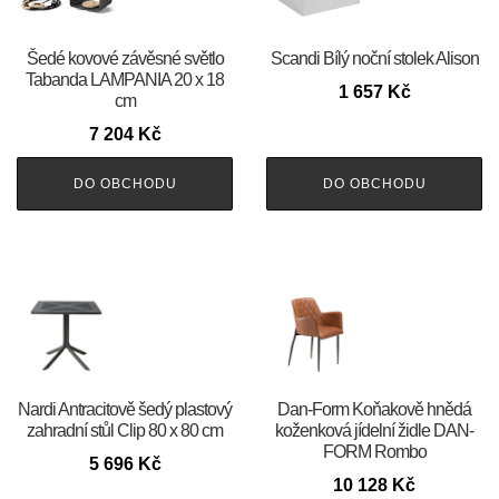
Šedé kovové závěsné světlo
Scandi Bílý noční stolek Alison
Tabanda LAMPANIA 20 x 18
1 657
Kč
cm
7 204
Kč
DO OBCHODU
DO OBCHODU
Nardi Antracitově šedý plastový
​​​​​Dan-Form Koňakově hnědá
zahradní stůl Clip 80 x 80 cm
koženková jídelní židle DAN-
FORM Rombo
5 696
Kč
10 128
Kč