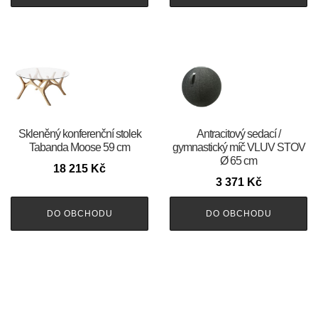
Skleněný konferenční stolek
Antracitový sedací /
Tabanda Moose 59 cm
gymnastický míč VLUV STOV
Ø 65 cm
18 215
Kč
3 371
Kč
DO OBCHODU
DO OBCHODU