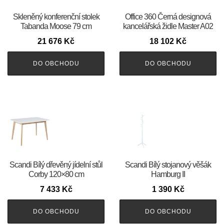
Skleněný konferenční stolek
Office 360 Černá designová
Tabanda Moose 79 cm
kancelářská židle Master A02
21 676
Kč
18 102
Kč
DO OBCHODU
DO OBCHODU
Scandi Bílý dřevěný jídelní stůl
Scandi Bílý stojanový věšák
Corby 120×80 cm
Hamburg II
7 433
Kč
1 390
Kč
DO OBCHODU
DO OBCHODU