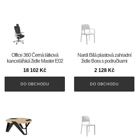
Office 360 Černá látková
Nardi Bílá plastová zahradní
kancelářská židle Master E02
židle Bora s područkami
18 102
Kč
2 128
Kč
DO OBCHODU
DO OBCHODU