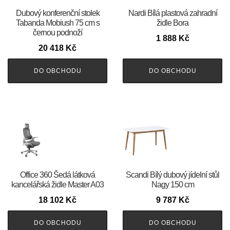
Dubový konferenční stolek
Nardi Bílá plastová zahradní
Tabanda Mobiush 75 cm s
židle Bora
černou podnoží
1 888
Kč
20 418
Kč
DO OBCHODU
DO OBCHODU
Office 360 Šedá látková
Scandi Bílý dubový jídelní stůl
kancelářská židle Master A03
Nagy 150 cm
18 102
Kč
9 787
Kč
DO OBCHODU
DO OBCHODU