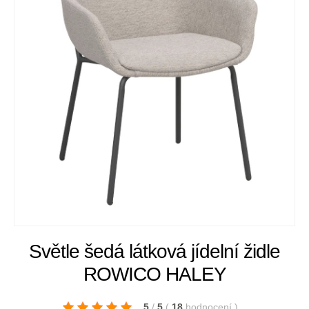
Světle šedá látková jídelní židle
ROWICO HALEY
5
/
5
(
18
hodnocení
)