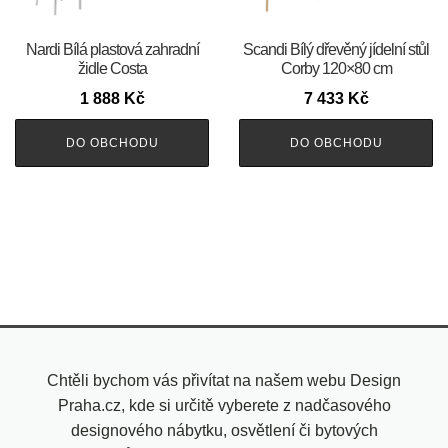
Nardi Bílá plastová zahradní
Scandi Bílý dřevěný jídelní stůl
židle Costa
Corby 120×80 cm
1 888
Kč
7 433
Kč
DO OBCHODU
DO OBCHODU
Chtěli bychom vás přivítat na našem webu Design
Praha.cz, kde si určitě vyberete z nadčasového
designového nábytku, osvětlení či bytových