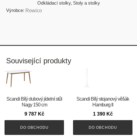
Odkládací stolky
,
Stoly a stolky
Výrobce:
Rowico
Související produkty
Scandi Bílý dubový jídelní stůl
Scandi Bílý stojanový věšák
Nagy 150 cm
Hamburg II
9 787
Kč
1 390
Kč
DO OBCHODU
DO OBCHODU