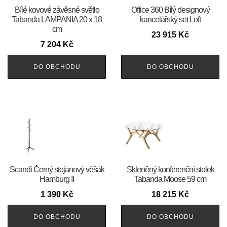
Bílé kovové závěsné světlo
Office 360 Bílý designový
Tabanda LAMPANIA 20 x 18
kancelářský set Loft
cm
23 915
Kč
7 204
Kč
DO OBCHODU
DO OBCHODU
Scandi Černý stojanový věšák
Skleněný konferenční stolek
Hamburg II
Tabanda Moose 59 cm
1 390
Kč
18 215
Kč
DO OBCHODU
DO OBCHODU