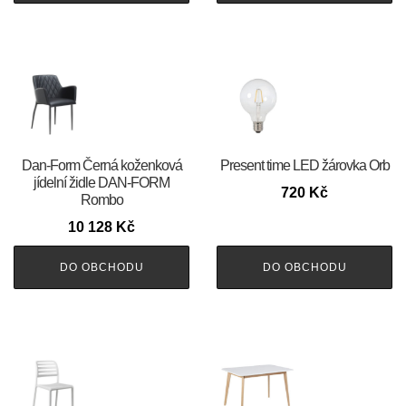
​​​​​Dan-Form Černá koženková
Present time LED žárovka Orb
jídelní židle DAN-FORM
720
Kč
Rombo
10 128
Kč
DO OBCHODU
DO OBCHODU