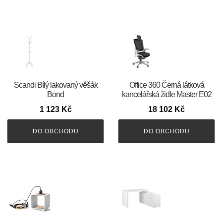
Scandi Bílý lakovaný věšák
Office 360 Černá látková
Bond
kancelářská židle Master E02
1 123
Kč
18 102
Kč
DO OBCHODU
DO OBCHODU