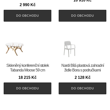
10 910
Kč
2 990
Kč
DO OBCHODU
DO OBCHODU
Skleněný konferenční stolek
Nardi Bílá plastová zahradní
Tabanda Moose 59 cm
židle Bora s područkami
18 215
Kč
2 128
Kč
DO OBCHODU
DO OBCHODU