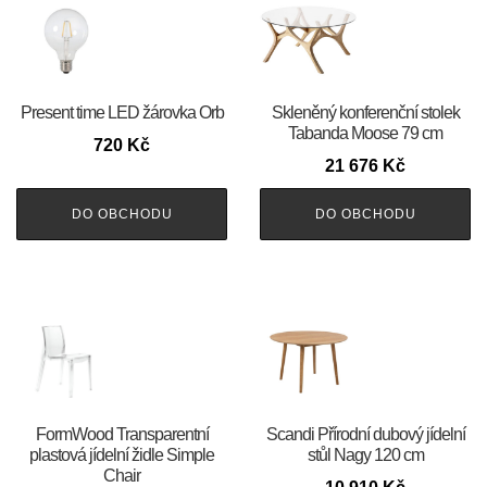
Present time LED žárovka Orb
Skleněný konferenční stolek
Tabanda Moose 79 cm
720
Kč
21 676
Kč
DO OBCHODU
DO OBCHODU
FormWood Transparentní
Scandi Přírodní dubový jídelní
plastová jídelní židle Simple
stůl Nagy 120 cm
Chair