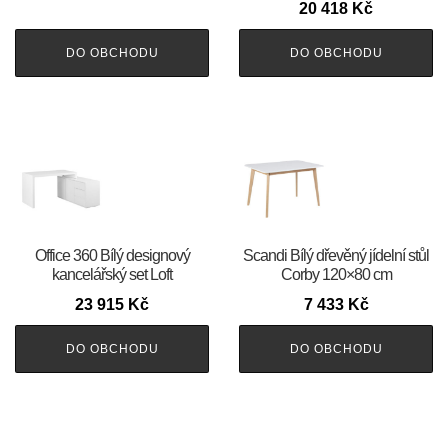
20 418
Kč
DO OBCHODU
DO OBCHODU
Office 360 Bílý designový
Scandi Bílý dřevěný jídelní stůl
kancelářský set Loft
Corby 120×80 cm
23 915
Kč
7 433
Kč
DO OBCHODU
DO OBCHODU