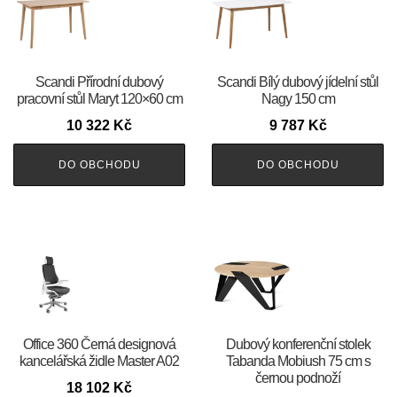
Scandi Přírodní dubový
Scandi Bílý dubový jídelní stůl
pracovní stůl Maryt 120×60 cm
Nagy 150 cm
10 322
Kč
9 787
Kč
DO OBCHODU
DO OBCHODU
Office 360 Černá designová
Dubový konferenční stolek
kancelářská židle Master A02
Tabanda Mobiush 75 cm s
černou podnoží
18 102
Kč