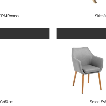
N-FORM Rombo
Skleně
120×60 cm
Scandi Svět