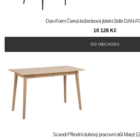
​​​​​Dan-Form Černá koženková jídelní židle DA
10 128
Kč
DO OBCHODU
Scandi Přírodní dubový pracovní stůl Maryt 