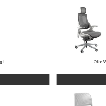
 II
Office 3