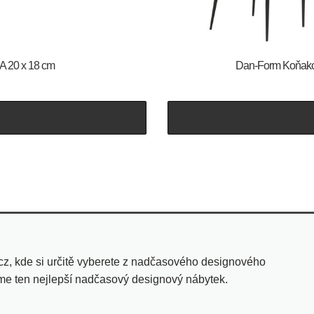
A 20 x 18 cm
​​​​​Dan-Form Ko
cz, kde si určitě vyberete z nadčasového designového
eme ten nejlepší nadčasový designový nábytek.