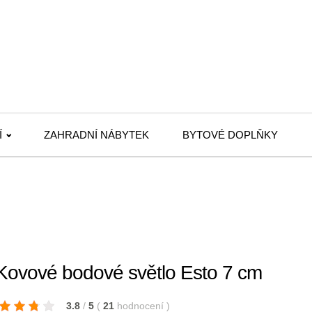
Í
ZAHRADNÍ NÁBYTEK
BYTOVÉ DOPLŇKY
Kovové bodové světlo Esto 7 cm
3.8
/
5
(
21
hodnocení
)