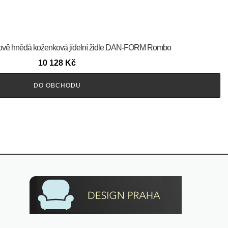
ňakově hnědá koženková jídelní židle DAN-FORM Rombo
10 128
Kč
DO OBCHODU