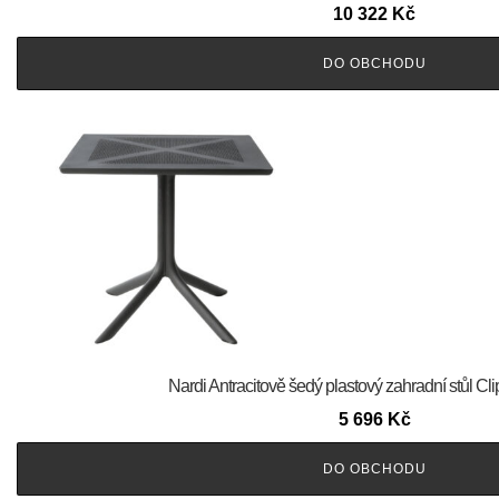
10 322
Kč
DO OBCHODU
Nardi Antracitově šedý plastový zahradní stůl Cl
5 696
Kč
DO OBCHODU