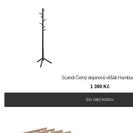
Scandi Černý stojanový věšák Hamburg
1 390
Kč
DO OBCHODU