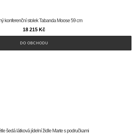
ný konferenční stolek Tabanda Moose 59 cm
18 215
Kč
DO OBCHODU
le šedá látková jídelní židle Marte s područkami