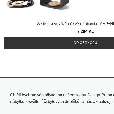
Šedé kovové závěsné světlo Tabanda LAMPANI
7 204
Kč
DO OBCHODU
Chtěli bychom vás přivítat na našem webu Design Praha.
nábytku, osvětlení či bytových doplňků. U nás aktualizuj