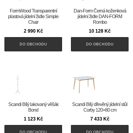
FormWood Transparentní
​​​​​Dan-Form Černá koženková
plastová jídelní židle Simple
jídelní židle DAN-FORM
Chair
Rombo
2 990
Kč
10 128
Kč
DO OBCHODU
DO OBCHODU
Scandi Bílý lakovaný věšák
Scandi Bílý dřevěný jídelní stůl
Bond
Corby 120×80 cm
1 123
Kč
7 433
Kč
DO OBCHODU
DO OBCHODU