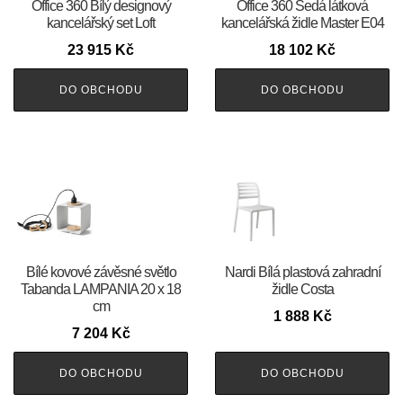
Office 360 Bílý designový
Office 360 Šedá látková
kancelářský set Loft
kancelářská židle Master E04
23 915
Kč
18 102
Kč
DO OBCHODU
DO OBCHODU
Bílé kovové závěsné světlo
Nardi Bílá plastová zahradní
Tabanda LAMPANIA 20 x 18
židle Costa
cm
1 888
Kč
7 204
Kč
DO OBCHODU
DO OBCHODU