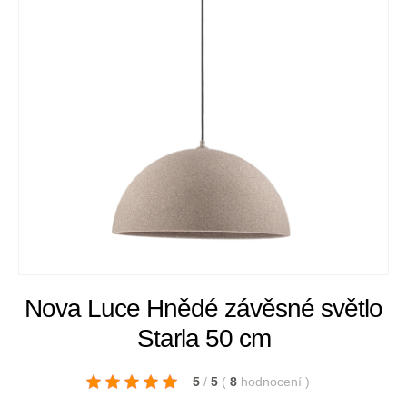
Nova Luce Hnědé závěsné světlo
Starla 50 cm
5
/
5
(
8
hodnocení
)