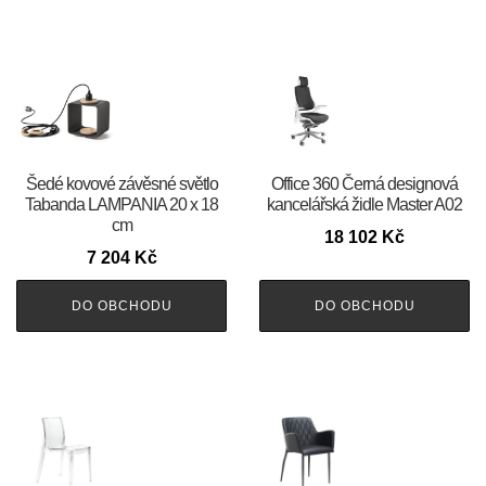
Šedé kovové závěsné světlo
Office 360 Černá designová
Tabanda LAMPANIA 20 x 18
kancelářská židle Master A02
cm
18 102
Kč
7 204
Kč
DO OBCHODU
DO OBCHODU