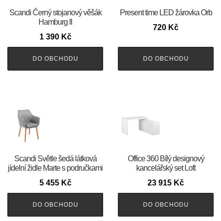
Scandi Černý stojanový věšák
Present time LED žárovka Orb
Hamburg II
720
Kč
1 390
Kč
DO OBCHODU
DO OBCHODU
Scandi Světle šedá látková
Office 360 Bílý designový
jídelní židle Marte s područkami
kancelářský set Loft
5 455
Kč
23 915
Kč
DO OBCHODU
DO OBCHODU