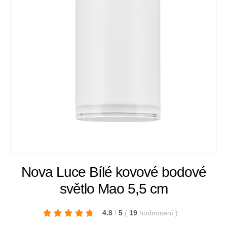
Nova Luce Bílé kovové bodové
světlo Mao 5,5 cm
4.8
/
5
(
19
hodnocení
)