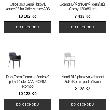
Office 360 Šedá látková
Scandi Bílý dřevěný jídelní stůl
kancelářská židle Master A03
Corby 120×80 cm
18 102
Kč
7 433
Kč
DO OBCHODU
DO OBCHODU
​​​​​Dan-Form Černá koženková
Nardi Bílá plastová zahradní
jídelní židle DAN-FORM
židle Bora s područkami
Rombo
2 128
Kč
10 128
Kč
DO OBCHODU
DO OBCHODU