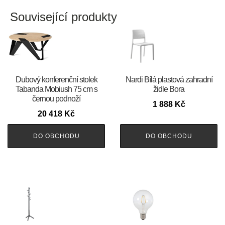
Související produkty
Dubový konferenční stolek
Nardi Bílá plastová zahradní
Tabanda Mobiush 75 cm s
židle Bora
černou podnoží
1 888
Kč
20 418
Kč
DO OBCHODU
DO OBCHODU