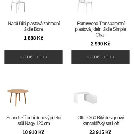
Nardi Bílá plastová zahradní
FormWood Transparentní
židle Bora
plastová jídelní židle Simple
Chair
1 888
Kč
2 990
Kč
DO OBCHODU
DO OBCHODU
Scandi Přírodní dubový jídelní
Office 360 Bílý designový
stůl Nagy 120 cm
kancelářský set Loft
10 910
Kč
23 915
Kč