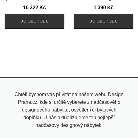
10 322
Kč
1 390
Kč
DO OBCHODU
DO OBCHODU
Chtěli bychom vás přivítat na našem webu Design
Praha.cz, kde si určitě vyberete z nadčasového
designového nábytku, osvětlení či bytových
doplňků. U nás aktualizujeme ten nejlepší
nadčasový designový nábytek.