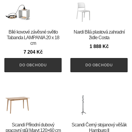
Bílé kovové závěsné světlo
Nardi Bílá plastová zahradní
Tabanda LAMPANIA 20 x 18
židle Costa
cm
1 888
Kč
7 204
Kč
DO OBCHODU
DO OBCHODU
Scandi Přírodní dubový
Scandi Černý stojanový věšák
pracovní stůl Maryt 120×60 cm
Hamburg II