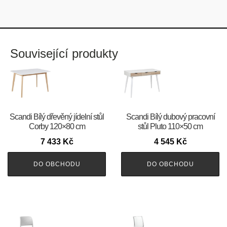
Související produkty
Scandi Bílý dřevěný jídelní stůl
Scandi Bílý dubový pracovní
Corby 120×80 cm
stůl Pluto 110×50 cm
7 433
Kč
4 545
Kč
DO OBCHODU
DO OBCHODU