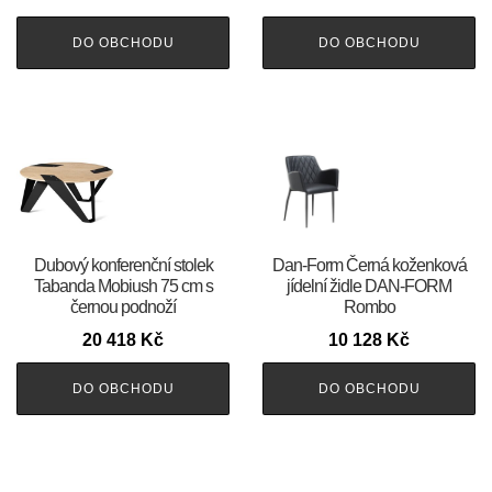
DO OBCHODU
DO OBCHODU
Dubový konferenční stolek
​​​​​Dan-Form Černá koženková
Tabanda Mobiush 75 cm s
jídelní židle DAN-FORM
černou podnoží
Rombo
20 418
Kč
10 128
Kč
DO OBCHODU
DO OBCHODU