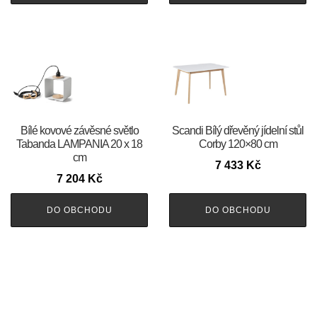
Bílé kovové závěsné světlo
Scandi Bílý dřevěný jídelní stůl
Tabanda LAMPANIA 20 x 18
Corby 120×80 cm
cm
7 433
Kč
7 204
Kč
DO OBCHODU
DO OBCHODU