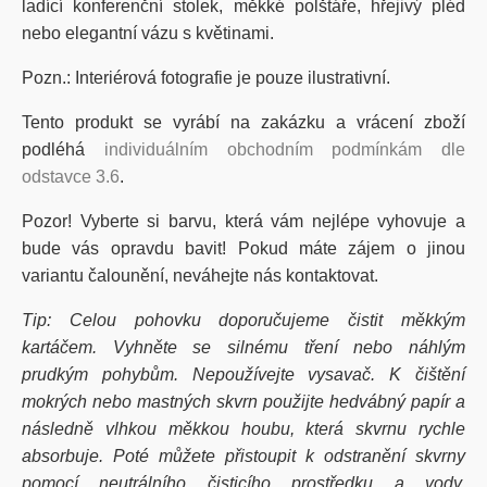
ladící konferenční stolek, měkké polštáře, hřejivý pléd
nebo elegantní vázu s květinami.
Pozn.: Interiérová fotografie je pouze ilustrativní.
Tento produkt se vyrábí na zakázku a vrácení zboží
podléhá
individuálním obchodním podmínkám dle
odstavce 3.6
.
Pozor! Vyberte si barvu, která vám nejlépe vyhovuje a
bude vás opravdu bavit! Pokud máte zájem o jinou
variantu čalounění, neváhejte nás kontaktovat.
Tip: Celou pohovku doporučujeme čistit měkkým
kartáčem. Vyhněte se silnému tření nebo náhlým
prudkým pohybům. Nepoužívejte vysavač. K čištění
mokrých nebo mastných skvrn použijte hedvábný papír a
následně vlhkou měkkou houbu, která skvrnu rychle
absorbuje. Poté můžete přistoupit k odstranění skvrny
pomocí neutrálního čisticího prostředku a vody.