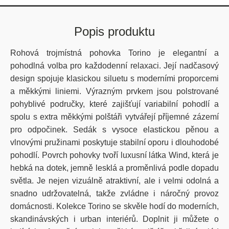
Popis produktu
Rohová trojmístná pohovka Torino je elegantní a
pohodlná volba pro každodenní relaxaci. Její nadčasový
design spojuje klasickou siluetu s moderními proporcemi
a měkkými liniemi. Výrazným prvkem jsou polstrované
pohyblivé područky, které zajišťují variabilní pohodlí a
spolu s extra měkkými polštáři vytvářejí příjemné zázemí
pro odpočinek. Sedák s vysoce elastickou pěnou a
vlnovými pružinami poskytuje stabilní oporu i dlouhodobé
pohodlí. Povrch pohovky tvoří luxusní látka Wind, která je
hebká na dotek, jemně lesklá a proměnlivá podle dopadu
světla. Je nejen vizuálně atraktivní, ale i velmi odolná a
snadno udržovatelná, takže zvládne i náročný provoz
domácnosti. Kolekce Torino se skvěle hodí do moderních,
skandinávských i urban interiérů. Doplnit ji můžete o