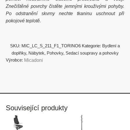
Znečištěné povrchy čistěte jemnými krouživými pohyby.
Po odstranění skvrny nechte tkaninu uschnout při
pokojové teplotě.
SKU:
MIC_LC_S_211_F1_TORINO6
Kategorie:
Bydlení a
doplňky
,
Nábytek
,
Pohovky
,
Sedací soupravy a pohovky
Výrobce:
Micadoni
Související produkty