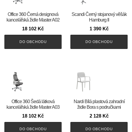
Office 360 Černá designová
Scandi Černý stojanový věšák
kancelářská židle Master A02
Hamburg II
18 102
Kč
1 390
Kč
DO OBCHODU
DO OBCHODU
Office 360 Šedá látková
Nardi Bílá plastová zahradní
kancelářská židle Master A03
židle Bora s područkami
18 102
Kč
2 128
Kč
DO OBCHODU
DO OBCHODU