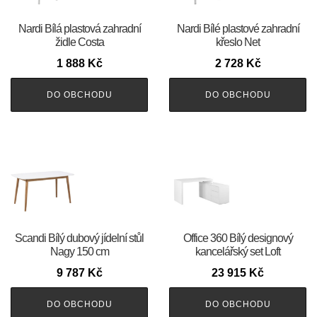
Nardi Bílá plastová zahradní
Nardi Bílé plastové zahradní
židle Costa
křeslo Net
1 888
Kč
2 728
Kč
DO OBCHODU
DO OBCHODU
Scandi Bílý dubový jídelní stůl
Office 360 Bílý designový
Nagy 150 cm
kancelářský set Loft
9 787
Kč
23 915
Kč
DO OBCHODU
DO OBCHODU