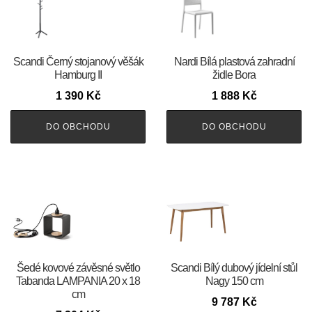
Scandi Černý stojanový věšák
Nardi Bílá plastová zahradní
Hamburg II
židle Bora
1 390
Kč
1 888
Kč
DO OBCHODU
DO OBCHODU
Šedé kovové závěsné světlo
Scandi Bílý dubový jídelní stůl
Tabanda LAMPANIA 20 x 18
Nagy 150 cm
cm
9 787
Kč