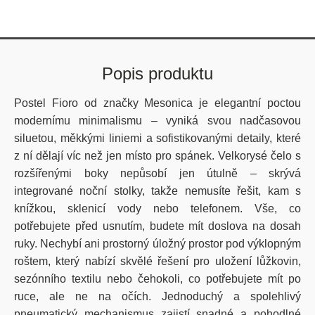
Popis produktu
Postel
Fioro
od značky
Mesonica
je elegantní poctou
modernímu minimalismu – vyniká svou nadčasovou
siluetou, měkkými liniemi a sofistikovanými detaily, které
z ní dělají víc než jen místo pro spánek. Velkorysé čelo s
rozšířenými boky nepůsobí jen útulně – skrývá
integrované noční stolky
, takže nemusíte řešit, kam s
knížkou, sklenicí vody nebo telefonem. Vše, co
potřebujete před usnutím, budete mít doslova na dosah
ruky.
Nechybí ani
prostorný úložný prostor pod výklopným
roštem
, který nabízí skvělé řešení pro uložení lůžkovin,
sezónního textilu nebo čehokoli, co potřebujete mít po
ruce, ale ne na očích. Jednoduchý a spolehlivý
pneumatický mechanismus zajistí snadné a pohodlné