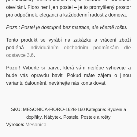
otevírání.
Fioro
není jen postel – je to promyšlený prostor
pro odpočinek, eleganci a každodenní radost z domova.
Pozn.: Postel je dostupná bez matrace, ale včetně roštu.
Tento produkt se vyrábí na zakázku a vrácení zboží
podléhá
individuálním obchodním podmínkám dle
odstavce 3.6
.
Pozor! Vyberte si barvu, která vám nejlépe vyhovuje a
bude vás opravdu bavit!
Pokud máte zájem o jinou
variantu čalounění,
neváhejte nás kontaktovat
.
SKU:
MESONICA-FIORO-162B-160
Kategorie:
Bydlení a
doplňky
,
Nábytek
,
Postele
,
Postele a rošty
Výrobce:
Mesonica