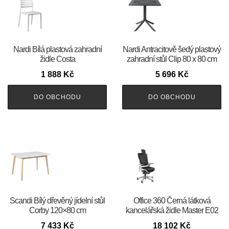
Nardi Bílá plastová zahradní
Nardi Antracitově šedý plastový
židle Costa
zahradní stůl Clip 80 x 80 cm
1 888
Kč
5 696
Kč
DO OBCHODU
DO OBCHODU
Scandi Bílý dřevěný jídelní stůl
Office 360 Černá látková
Corby 120×80 cm
kancelářská židle Master E02
7 433
Kč
18 102
Kč