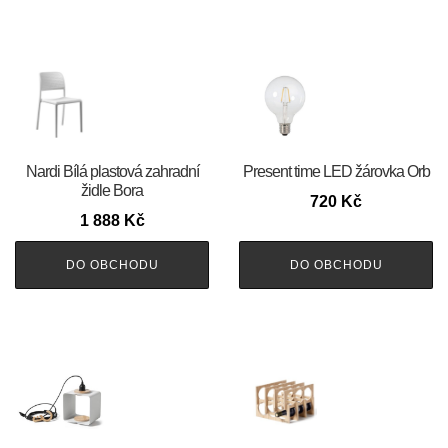
Nardi Bílá plastová zahradní
Present time LED žárovka Orb
židle Bora
720
Kč
1 888
Kč
DO OBCHODU
DO OBCHODU