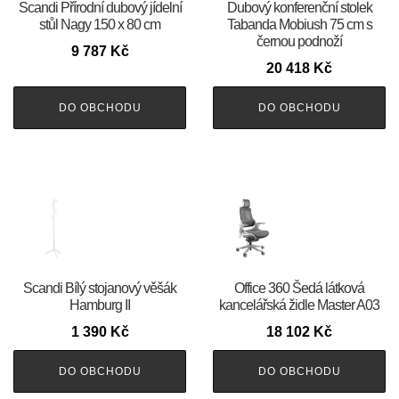
Scandi Přírodní dubový jídelní
Dubový konferenční stolek
stůl Nagy 150 x 80 cm
Tabanda Mobiush 75 cm s
černou podnoží
9 787
Kč
20 418
Kč
DO OBCHODU
DO OBCHODU
Scandi Bílý stojanový věšák
Office 360 Šedá látková
Hamburg II
kancelářská židle Master A03
1 390
Kč
18 102
Kč
DO OBCHODU
DO OBCHODU