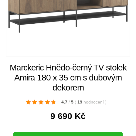
Marckeric Hnědo-černý TV stolek
Amira 180 x 35 cm s dubovým
dekorem
4.7
/
5
(
19
hodnocení
)
9 690
Kč