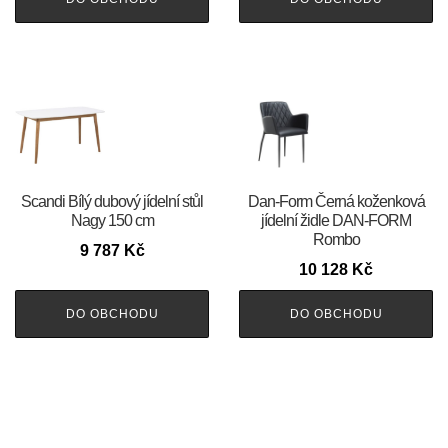
Scandi Bílý dubový jídelní stůl
​​​​​Dan-Form Černá koženková
Nagy 150 cm
jídelní židle DAN-FORM
Rombo
9 787
Kč
10 128
Kč
DO OBCHODU
DO OBCHODU