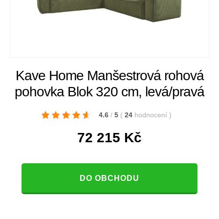
Kave Home Manšestrová rohová
pohovka Blok 320 cm, levá/pravá
4.6
/
5
(
24
hodnocení
)
72 215
Kč
DO OBCHODU