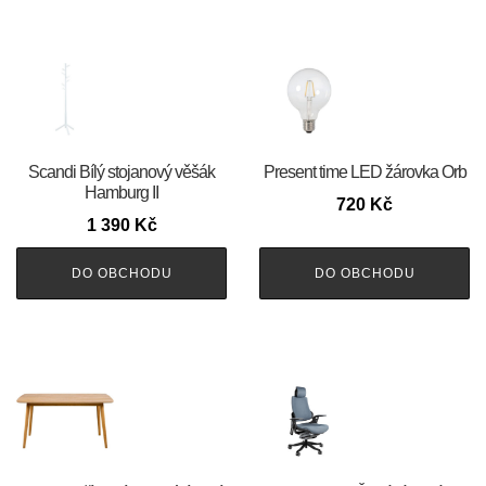
Scandi Bílý stojanový věšák
Present time LED žárovka Orb
Hamburg II
720
Kč
1 390
Kč
DO OBCHODU
DO OBCHODU