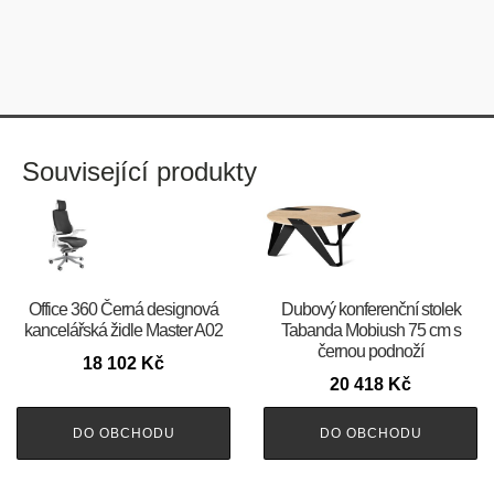
Související produkty
Office 360 Černá designová
Dubový konferenční stolek
kancelářská židle Master A02
Tabanda Mobiush 75 cm s
černou podnoží
18 102
Kč
20 418
Kč
DO OBCHODU
DO OBCHODU