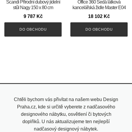
Scandi Přírodní dubový jídelní
Office 360 Šedá látková
stůl Nagy 150 x 80 cm
kancelářská židle Master E04
9 787
Kč
18 102
Kč
DO OBCHODU
DO OBCHODU
Chtěli bychom vás přivítat na našem webu Design
Praha.cz, kde si určitě vyberete z nadčasového
designového nábytku, osvětlení či bytových
doplňků. U nás aktualizujeme ten nejlepší
nadčasový designový nábytek.