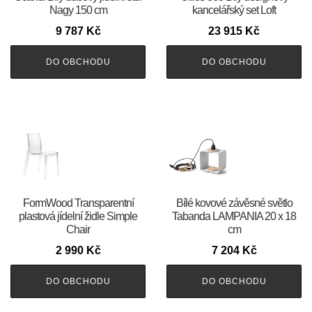
Nagy 150 cm
kancelářský set Loft
9 787
Kč
23 915
Kč
DO OBCHODU
DO OBCHODU
FormWood Transparentní
Bílé kovové závěsné světlo
plastová jídelní židle Simple
Tabanda LAMPANIA 20 x 18
Chair
cm
2 990
Kč
7 204
Kč
DO OBCHODU
DO OBCHODU