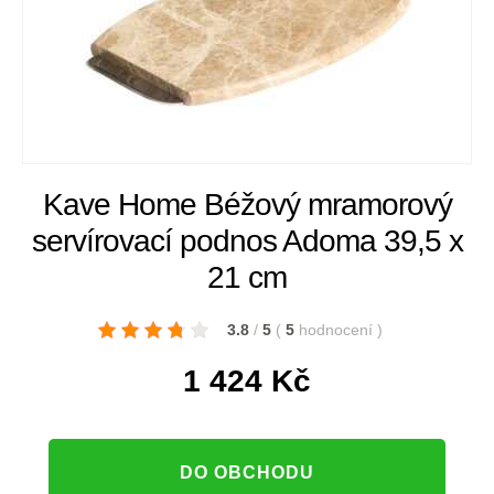
Kave Home Béžový mramorový
servírovací podnos Adoma 39,5 x
21 cm
3.8
/
5
(
5
hodnocení
)
1 424
Kč
DO OBCHODU