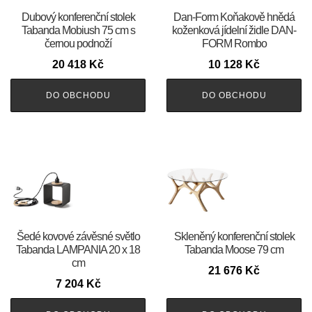
Dubový konferenční stolek
​​​​​Dan-Form Koňakově hnědá
Tabanda Mobiush 75 cm s
koženková jídelní židle DAN-
černou podnoží
FORM Rombo
20 418
Kč
10 128
Kč
DO OBCHODU
DO OBCHODU
Šedé kovové závěsné světlo
Skleněný konferenční stolek
Tabanda LAMPANIA 20 x 18
Tabanda Moose 79 cm
cm
21 676
Kč
7 204
Kč