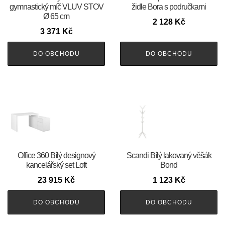
gymnastický míč VLUV STOV
židle Bora s područkami
Ø 65 cm
2 128
Kč
3 371
Kč
DO OBCHODU
DO OBCHODU
Office 360 Bílý designový
Scandi Bílý lakovaný věšák
kancelářský set Loft
Bond
23 915
Kč
1 123
Kč
DO OBCHODU
DO OBCHODU