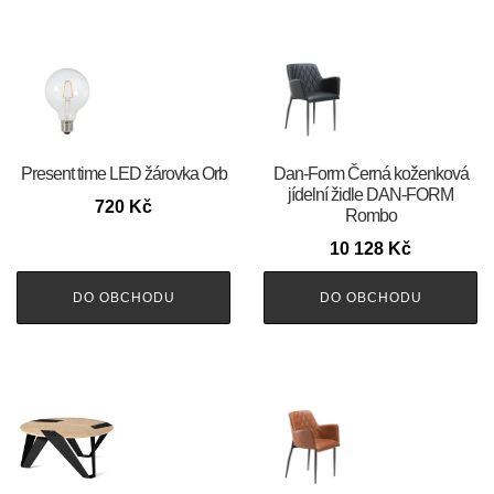
Present time LED žárovka Orb
​​​​​Dan-Form Černá koženková
jídelní židle DAN-FORM
720
Kč
Rombo
10 128
Kč
DO OBCHODU
DO OBCHODU