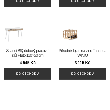
DO OBCHODU
DO OBCHODU
Scandi Bílý dubový pracovní
Přírodní stojan na víno Tabanda
stůl Pluto 110×50 cm
WINIO
4 545
Kč
3 115
Kč
DO OBCHODU
DO OBCHODU