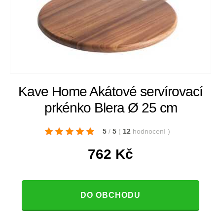
Kave Home Akátové servírovací
prkénko Blera Ø 25 cm
5
/
5
(
12
hodnocení
)
762
Kč
DO OBCHODU