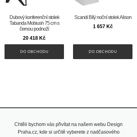
Dubový konferenční stolek
Scandi Bílý noční stolek Alison
Tabanda Mobiush 75 cm s
1 657
Kč
černou podnoží
20 418
Kč
DO OBCHODU
DO OBCHODU
Chtěli bychom vás přivítat na našem webu Design
Praha.cz, kde si určitě vyberete z nadčasového