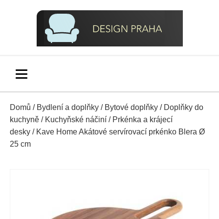
Domů
/
Bydlení a doplňky
/
Bytové doplňky
/
Doplňky do
kuchyně
/
Kuchyňské náčiní
/
Prkénka a krájecí
desky
/ Kave Home Akátové servírovací prkénko Blera Ø
25 cm