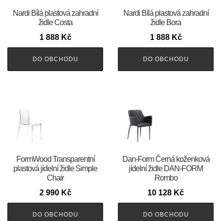
Nardi Bílá plastová zahradní
Nardi Bílá plastová zahradní
židle Costa
židle Bora
1 888
Kč
1 888
Kč
DO OBCHODU
DO OBCHODU
FormWood Transparentní
​​​​​Dan-Form Černá koženková
plastová jídelní židle Simple
jídelní židle DAN-FORM
Chair
Rombo
2 990
Kč
10 128
Kč
DO OBCHODU
DO OBCHODU