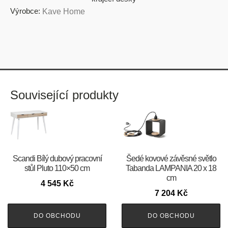
Výrobce:
Kave Home
Související produkty
Scandi Bílý dubový pracovní
Šedé kovové závěsné světlo
stůl Pluto 110×50 cm
Tabanda LAMPANIA 20 x 18
cm
4 545
Kč
7 204
Kč
DO OBCHODU
DO OBCHODU