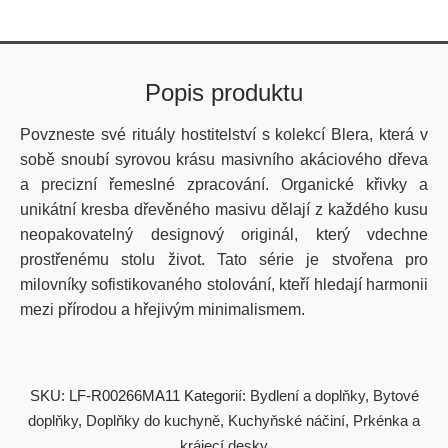
Popis produktu
Povzneste své rituály hostitelství s kolekcí Blera, která v
sobě snoubí syrovou krásu masivního akáciového dřeva
a precizní řemeslné zpracování. Organické křivky a
unikátní kresba dřevěného masivu dělají z každého kusu
neopakovatelný designový originál, který vdechne
prostřenému stolu život. Tato série je stvořena pro
milovníky sofistikovaného stolování, kteří hledají harmonii
mezi přírodou a hřejivým minimalismem.
SKU:
LF-R00266MA11
Kategorií:
Bydlení a doplňky
,
Bytové
doplňky
,
Doplňky do kuchyně
,
Kuchyňské náčiní
,
Prkénka a
krájecí desky