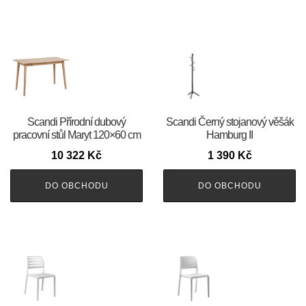
Scandi Přírodní dubový
Scandi Černý stojanový věšák
pracovní stůl Maryt 120×60 cm
Hamburg II
10 322
Kč
1 390
Kč
DO OBCHODU
DO OBCHODU