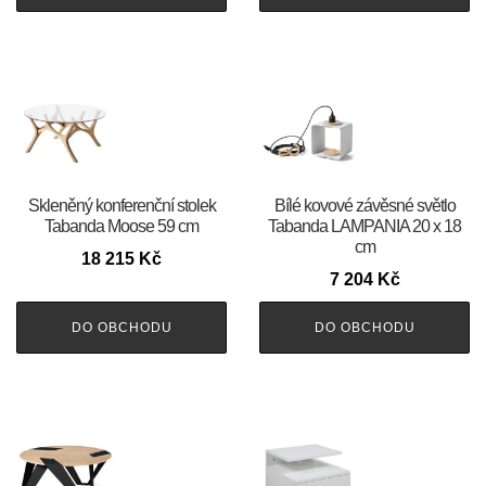
Skleněný konferenční stolek
Bílé kovové závěsné světlo
Tabanda Moose 59 cm
Tabanda LAMPANIA 20 x 18
cm
18 215
Kč
7 204
Kč
DO OBCHODU
DO OBCHODU