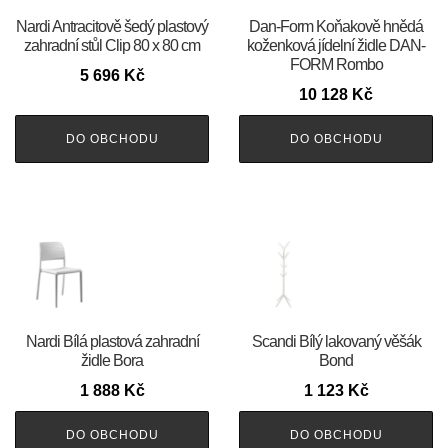
Nardi Antracitově šedý plastový
​​​​​Dan-Form Koňakově hnědá
zahradní stůl Clip 80 x 80 cm
koženková jídelní židle DAN-
FORM Rombo
5 696
Kč
10 128
Kč
DO OBCHODU
DO OBCHODU
Nardi Bílá plastová zahradní
Scandi Bílý lakovaný věšák
židle Bora
Bond
1 888
Kč
1 123
Kč
DO OBCHODU
DO OBCHODU