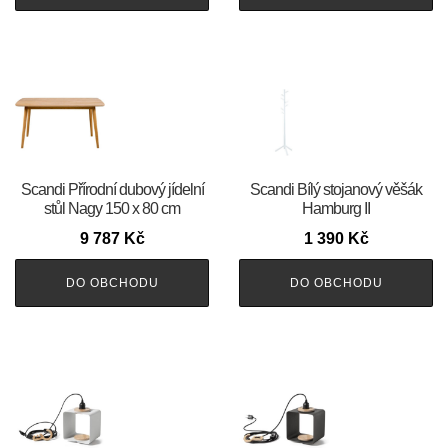
Scandi Přírodní dubový jídelní
Scandi Bílý stojanový věšák
stůl Nagy 150 x 80 cm
Hamburg II
9 787
Kč
1 390
Kč
DO OBCHODU
DO OBCHODU