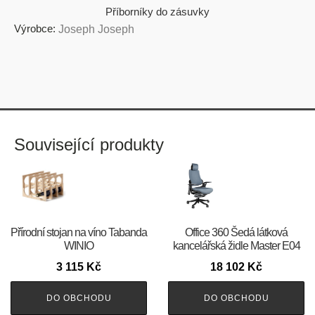
Příborníky do zásuvky
Výrobce:
Joseph Joseph
Související produkty
Přírodní stojan na víno Tabanda
Office 360 Šedá látková
WINIO
kancelářská židle Master E04
3 115
Kč
18 102
Kč
DO OBCHODU
DO OBCHODU