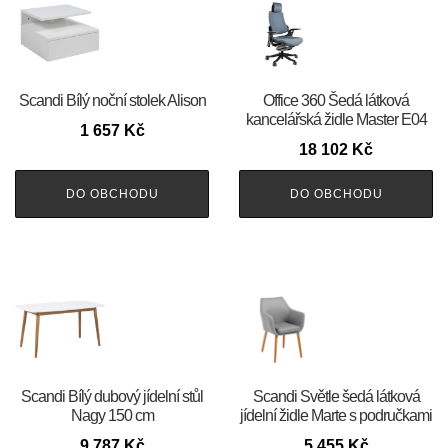
Scandi Bílý noční stolek Alison
Office 360 Šedá látková
kancelářská židle Master E04
1 657
Kč
18 102
Kč
DO OBCHODU
DO OBCHODU
Scandi Bílý dubový jídelní stůl
Scandi Světle šedá látková
Nagy 150 cm
jídelní židle Marte s područkami
9 787
Kč
5 455
Kč