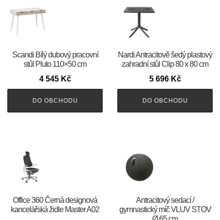
Scandi Bílý dubový pracovní
Nardi Antracitově šedý plastový
stůl Pluto 110×50 cm
zahradní stůl Clip 80 x 80 cm
4 545
Kč
5 696
Kč
DO OBCHODU
DO OBCHODU
Office 360 Černá designová
Antracitový sedací /
kancelářská židle Master A02
gymnastický míč VLUV STOV
Ø 65 cm