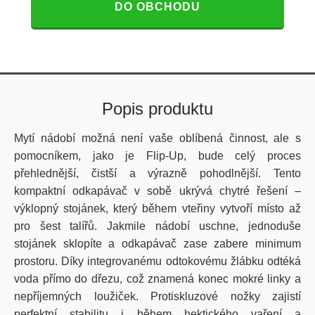
DO OBCHODU
Popis produktu
Mytí nádobí možná není vaše oblíbená činnost, ale s
pomocníkem, jako je Flip-Up, bude celý proces
přehlednější, čistší a výrazně pohodlnější. Tento
kompaktní odkapávač v sobě ukrývá chytré řešení –
výklopný stojánek, který během vteřiny vytvoří místo až
pro šest talířů. Jakmile nádobí uschne, jednoduše
stojánek sklopíte a odkapávač zase zabere minimum
prostoru. Díky integrovanému odtokovému žlábku odtéká
voda přímo do dřezu, což znamená konec mokré linky a
nepříjemných loužiček. Protiskluzové nožky zajistí
perfektní stabilitu i během hektického vaření a