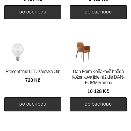
DO OBCHODU
DO OBCHODU
Present time LED žárovka Orb
​​​​​Dan-Form Koňakově hnědá
koženková jídelní židle DAN-
720
Kč
FORM Rombo
10 128
Kč
DO OBCHODU
DO OBCHODU