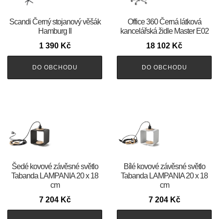
Scandi Černý stojanový věšák
Office 360 Černá látková
Hamburg II
kancelářská židle Master E02
1 390
Kč
18 102
Kč
DO OBCHODU
DO OBCHODU
Šedé kovové závěsné světlo
Bílé kovové závěsné světlo
Tabanda LAMPANIA 20 x 18
Tabanda LAMPANIA 20 x 18
cm
cm
7 204
Kč
7 204
Kč