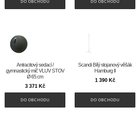
DO OBCHODU
DO OBCHODU
Antracitový sedací /
Scandi Bílý stojanový věšák
gymnastický míč VLUV STOV
Hamburg II
Ø 65 cm
1 390
Kč
3 371
Kč
DO OBCHODU
DO OBCHODU