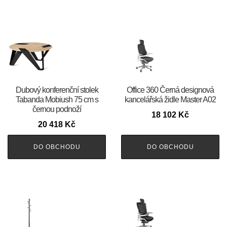
Dubový konferenční stolek
Office 360 Černá designová
Tabanda Mobiush 75 cm s
kancelářská židle Master A02
černou podnoží
18 102
Kč
20 418
Kč
DO OBCHODU
DO OBCHODU