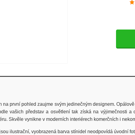
gn na první pohled zaujme svým jedinečným designem. Opálově 
odle vašich představ a osvětlení tak získá na výjimečnosti a o
éru. Skvěle vynikne v moderních interiérech komerčních i nekom
jsou ilustrační, vyobrazená barva stínidel neodpovídá úvodní foto