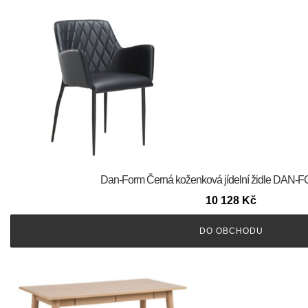
​​​​​Dan-Form Černá koženková jídelní židle DA
10 128
Kč
DO OBCHODU