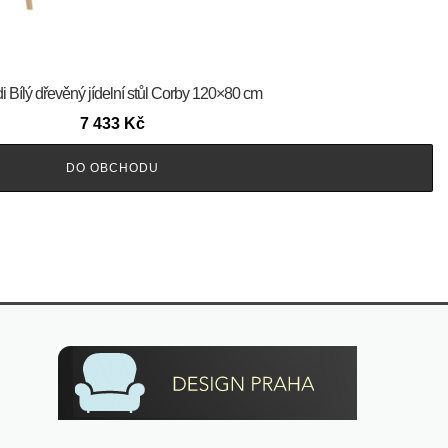
 Bílý dřevěný jídelní stůl Corby 120×80 cm
7 433
Kč
DO OBCHODU