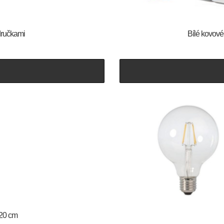
odručkami
Bílé kovov
120 cm