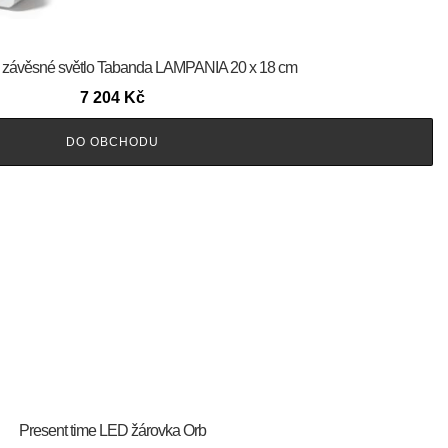
é závěsné světlo Tabanda LAMPANIA 20 x 18 cm
7 204
Kč
DO OBCHODU
Present time LED žárovka Orb