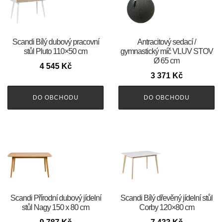
Scandi Bílý dubový pracovní
Antracitový sedací /
stůl Pluto 110×50 cm
gymnastický míč VLUV STOV
Ø 65 cm
4 545
Kč
3 371
Kč
DO OBCHODU
DO OBCHODU
Scandi Přírodní dubový jídelní
Scandi Bílý dřevěný jídelní stůl
stůl Nagy 150 x 80 cm
Corby 120×80 cm