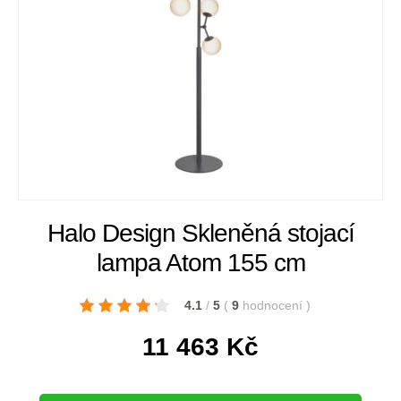
Halo Design Skleněná stojací
lampa Atom 155 cm
4.1
/
5
(
9
hodnocení
)
11 463
Kč