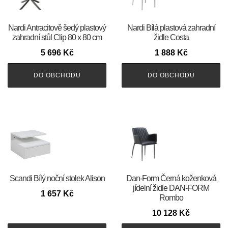
Nardi Antracitově šedý plastový
Nardi Bílá plastová zahradní
zahradní stůl Clip 80 x 80 cm
židle Costa
5 696
Kč
1 888
Kč
DO OBCHODU
DO OBCHODU
Scandi Bílý noční stolek Alison
​​​​​Dan-Form Černá koženková
jídelní židle DAN-FORM
1 657
Kč
Rombo
10 128
Kč