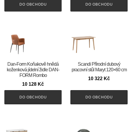
DO OBCHODU
DO OBCHODU
​​​​​Dan-Form Koňakově hnědá
Scandi Přírodní dubový
koženková jídelní židle DAN-
pracovní stůl Maryt 120×60 cm
FORM Rombo
10 322
Kč
10 128
Kč
DO OBCHODU
DO OBCHODU