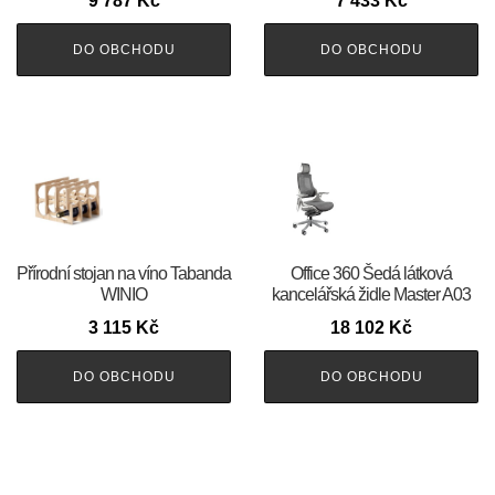
9 787
Kč
7 433
Kč
DO OBCHODU
DO OBCHODU
Přírodní stojan na víno Tabanda
Office 360 Šedá látková
WINIO
kancelářská židle Master A03
3 115
Kč
18 102
Kč
DO OBCHODU
DO OBCHODU