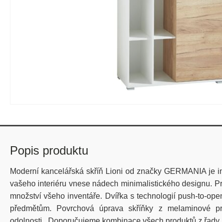
Popis produktu
Moderní kancelářská skříň Lioni od značky GERMANIA je ins
vašeho interiéru vnese nádech minimalistického designu. Pro
množství všeho inventáře. D
vířka s technologií push-to-op
předmětům. Povrchová úprava skříňky z melaminové pry
odolnosti. Doporučujeme kombinace všech produktů z řady 