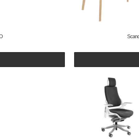
IO
Scandi