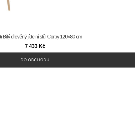
 Bílý dřevěný jídelní stůl Corby 120×80 cm
7 433
Kč
DO OBCHODU