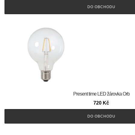
DO OBCHODU
Present time LED žárovka Orb
720
Kč
DO OBCHODU