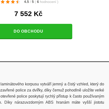
4.5
/
5
(
6
hodnocení
)
7 552
Kč
DO OBCHODU
aminátového korpusu vytváří jemný a čistý vzhled, který do
uzavřené police za dvířky, díky čemuž pohodlně uložíte velké
otevřené police poskytují rychlý přístup k často používaným
ch. Díky nárazuvzdorným ABS hranám máte vyšší jistotu