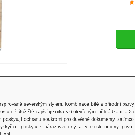
pirovaná severským stylem. Kombinace bílé a přírodní barvy l
storné úložiště zajišťuje nika s 6 otevřenými přihrádkami a 3 
en poskytují ochranu soukromí pro důvěrné dokumenty, zatímco 
skyřice poskytuje nárazuvzdorný a vlhkosti odolný povr
Lioni.