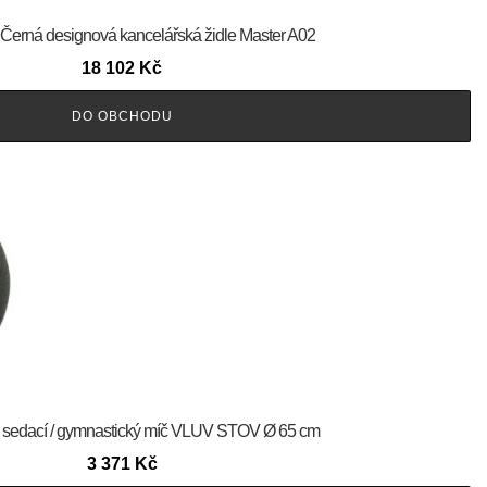
 Černá designová kancelářská židle Master A02
18 102
Kč
DO OBCHODU
ý sedací / gymnastický míč VLUV STOV Ø 65 cm
3 371
Kč