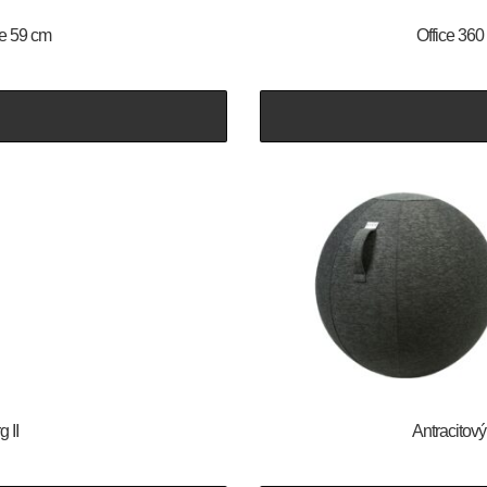
e 59 cm
Office 360
 II
Antracitov