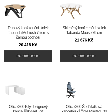
Dubový konferenční stolek
Skleněný konferenční stolek
Tabanda Mobiush 75 cm s
Tabanda Moose 79 cm
černou podnoží
21 676
Kč
20 418
Kč
DO OBCHODU
DO OBCHODU
Office 360 Bílý designový
Office 360 Šedá látková
kancelářský set Loft
kancelářská židle Master E04