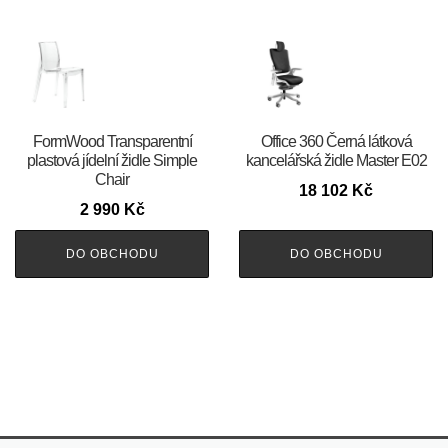
FormWood Transparentní
Office 360 Černá látková
plastová jídelní židle Simple
kancelářská židle Master E02
Chair
18 102
Kč
2 990
Kč
DO OBCHODU
DO OBCHODU