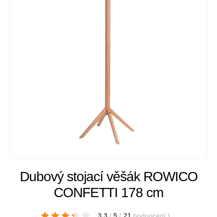
Dubový stojací věšák ROWICO
CONFETTI 178 cm
3.3
/
5
(
21
hodnocení
)