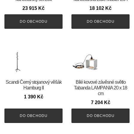
23 915
Kč
18 102
Kč
DO OBCHODU
DO OBCHODU
Scandi Černý stojanový věšák
Bílé kovové závěsné světlo
Hamburg II
Tabanda LAMPANIA 20 x 18
cm
1 390
Kč
7 204
Kč
DO OBCHODU
DO OBCHODU