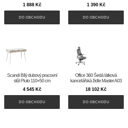
1 888
Kč
1 390
Kč
DO OBCHODU
DO OBCHODU
Scandi Bílý dubový pracovní
Office 360 Šedá látková
stůl Pluto 110×50 cm
kancelářská židle Master A03
4 545
Kč
18 102
Kč
DO OBCHODU
DO OBCHODU