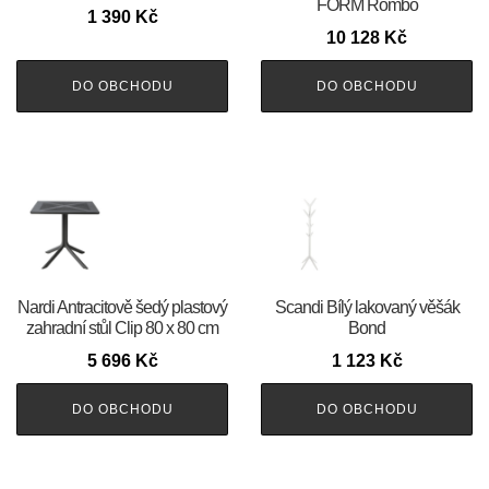
FORM Rombo
1 390
Kč
10 128
Kč
DO OBCHODU
DO OBCHODU
Nardi Antracitově šedý plastový
Scandi Bílý lakovaný věšák
zahradní stůl Clip 80 x 80 cm
Bond
5 696
Kč
1 123
Kč
DO OBCHODU
DO OBCHODU