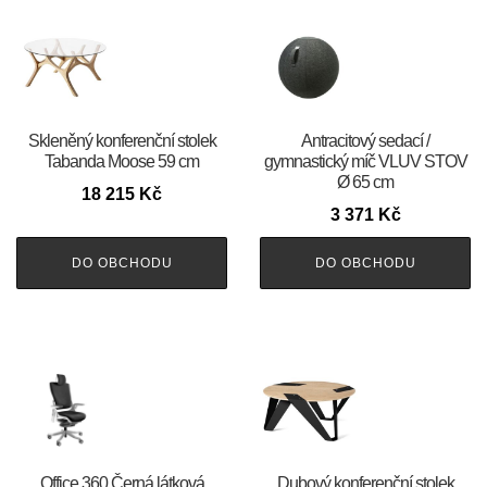
Skleněný konferenční stolek
Antracitový sedací /
Tabanda Moose 59 cm
gymnastický míč VLUV STOV
Ø 65 cm
18 215
Kč
3 371
Kč
DO OBCHODU
DO OBCHODU
Office 360 Černá látková
Dubový konferenční stolek