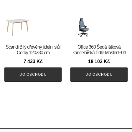
Scandi Bílý dřevěný jídelní stůl
Office 360 Šedá látková
Corby 120×80 cm
kancelářská židle Master E04
7 433
Kč
18 102
Kč
DO OBCHODU
DO OBCHODU