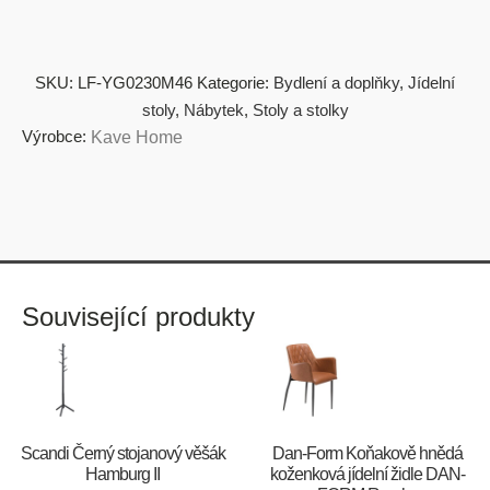
SKU:
LF-YG0230M46
Kategorie:
Bydlení a doplňky
,
Jídelní
stoly
,
Nábytek
,
Stoly a stolky
Výrobce:
Kave Home
Související produkty
Scandi Černý stojanový věšák
​​​​​Dan-Form Koňakově hnědá
Hamburg II
koženková jídelní židle DAN-