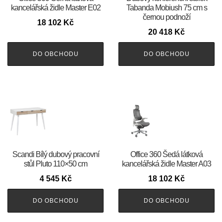
kancelářská židle Master E02
Tabanda Mobiush 75 cm s
černou podnoží
18 102
Kč
20 418
Kč
DO OBCHODU
DO OBCHODU
Scandi Bílý dubový pracovní
Office 360 Šedá látková
stůl Pluto 110×50 cm
kancelářská židle Master A03
4 545
Kč
18 102
Kč
DO OBCHODU
DO OBCHODU