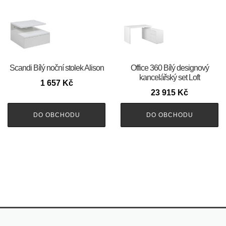
Scandi Bílý noční stolek Alison
Office 360 Bílý designový
kancelářský set Loft
1 657
Kč
23 915
Kč
DO OBCHODU
DO OBCHODU