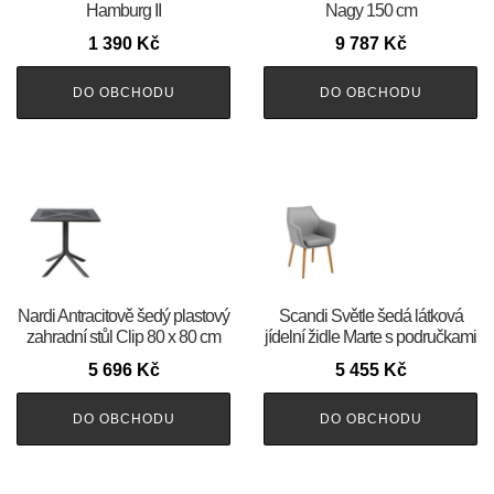
Hamburg II
Nagy 150 cm
1 390
Kč
9 787
Kč
DO OBCHODU
DO OBCHODU
Nardi Antracitově šedý plastový
Scandi Světle šedá látková
zahradní stůl Clip 80 x 80 cm
jídelní židle Marte s područkami
5 696
Kč
5 455
Kč
DO OBCHODU
DO OBCHODU