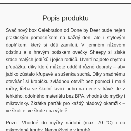
Popis produktu
Svačinový box Celebration od Done by Deer bude nejen
praktickým pomocníkem na každý den, ale i stylovým
doplňkem, který si děti zamilují. V jemném růžovém
odstínu a s hravým potiskem ovečky Sheepy si získá
srdce malých jedlíků i jejich rodičů. Uvnitř najdete chytrou
přepážku, díky které můžete oddělit různé dobroty – aby
jablko zůstalo křupavé a sušenka suchá. Díky snadnému
otevírání si krabičku zvládnou otevřít bez pomoci i malé
ručky, třeba ve školní lavici nebo na dece v trávě. Je z
lehkého, odolného materiálu bez BPA, vhodná do myčky i
mikrovlnky. Zkrátka parťák pro každý hladový okamžik –
ve školce, ve škole i na výletě.
Pozn.: Vhodné do myčky nádobí (max. 70 °C) i do
mikrovlnné trouby. Nepoužívejte v troubě.