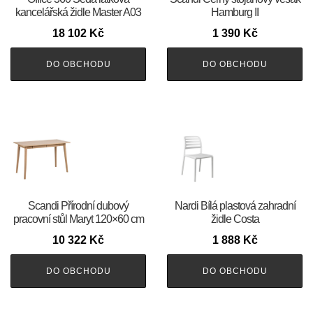
kancelářská židle Master A03
Hamburg II
18 102
Kč
1 390
Kč
DO OBCHODU
DO OBCHODU
Scandi Přírodní dubový
Nardi Bílá plastová zahradní
pracovní stůl Maryt 120×60 cm
židle Costa
10 322
Kč
1 888
Kč
DO OBCHODU
DO OBCHODU