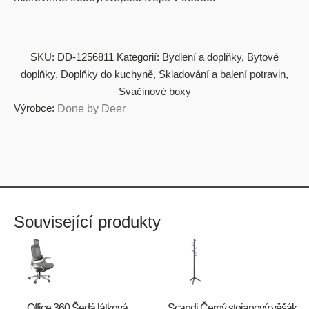
SKU:
DD-1256811
Kategorií:
Bydlení a doplňky
,
Bytové
doplňky
,
Doplňky do kuchyně
,
Skladování a balení potravin
,
Svačinové boxy
Výrobce:
Done by Deer
Související produkty
Office 360 Šedá látková
Scandi Černý stojanový věšák