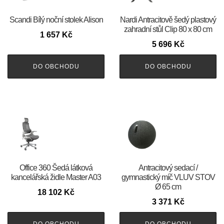
Scandi Bílý noční stolek Alison
Nardi Antracitově šedý plastový
zahradní stůl Clip 80 x 80 cm
1 657
Kč
5 696
Kč
DO OBCHODU
DO OBCHODU
Office 360 Šedá látková
Antracitový sedací /
kancelářská židle Master A03
gymnastický míč VLUV STOV
Ø 65 cm
18 102
Kč
3 371
Kč