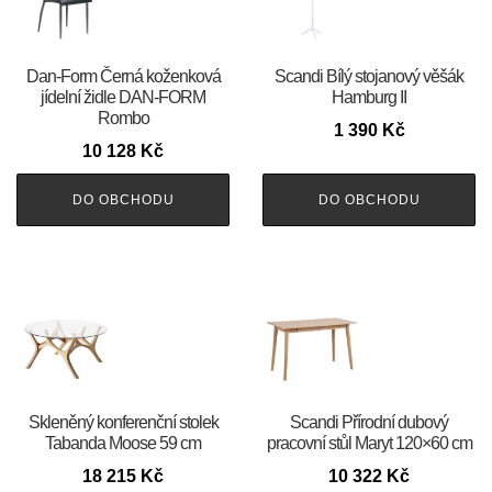
​​​​​Dan-Form Černá koženková
Scandi Bílý stojanový věšák
jídelní židle DAN-FORM
Hamburg II
Rombo
1 390
Kč
10 128
Kč
DO OBCHODU
DO OBCHODU
Skleněný konferenční stolek
Scandi Přírodní dubový
Tabanda Moose 59 cm
pracovní stůl Maryt 120×60 cm
18 215
Kč
10 322
Kč