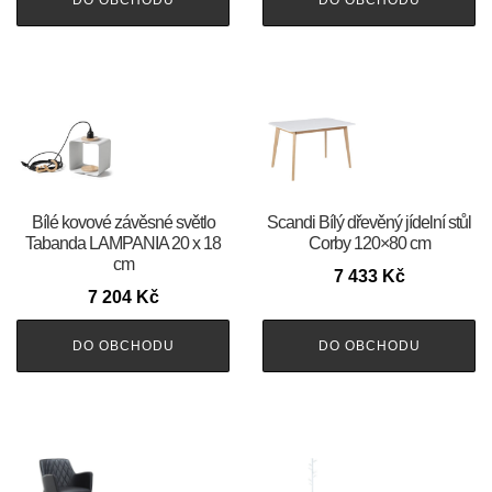
DO OBCHODU
DO OBCHODU
Bílé kovové závěsné světlo
Scandi Bílý dřevěný jídelní stůl
Tabanda LAMPANIA 20 x 18
Corby 120×80 cm
cm
7 433
Kč
7 204
Kč
DO OBCHODU
DO OBCHODU