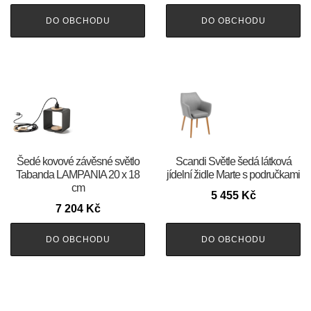
DO OBCHODU
DO OBCHODU
Šedé kovové závěsné světlo
Scandi Světle šedá látková
Tabanda LAMPANIA 20 x 18
jídelní židle Marte s područkami
cm
5 455
Kč
7 204
Kč
DO OBCHODU
DO OBCHODU