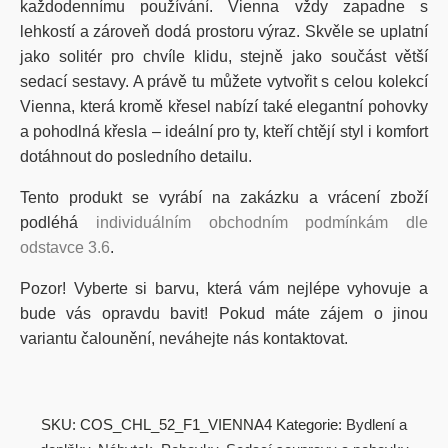
každodennímu používání. Vienna vždy zapadne s
lehkostí a zároveň dodá prostoru výraz. Skvěle se uplatní
jako solitér pro chvíle klidu, stejně jako součást větší
sedací sestavy. A právě tu můžete vytvořit s celou kolekcí
Vienna, která kromě křesel nabízí také elegantní pohovky
a pohodlná křesla – ideální pro ty, kteří chtějí styl i komfort
dotáhnout do posledního detailu.
Tento produkt se vyrábí na zakázku a vrácení zboží
podléhá
individuálním obchodním podmínkám dle
odstavce 3.6
.
Pozor! Vyberte si barvu, která vám nejlépe vyhovuje a
bude vás opravdu bavit! Pokud máte zájem o jinou
variantu čalounění, neváhejte nás kontaktovat.
SKU:
COS_CHL_52_F1_VIENNA4
Kategorie:
Bydlení a