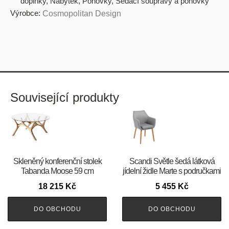
doplňky
,
Nábytek
,
Pohovky
,
Sedací soupravy a pohovky
Výrobce:
Cosmopolitan Design
Související produkty
Skleněný konferenční stolek
Scandi Světle šedá látková
Tabanda Moose 59 cm
jídelní židle Marte s područkami
18 215
Kč
5 455
Kč
DO OBCHODU
DO OBCHODU