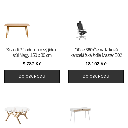
Scandi Přírodní dubový jídelní
Office 360 Černá látková
stůl Nagy 150 x 80 cm
kancelářská židle Master E02
9 787
Kč
18 102
Kč
DO OBCHODU
DO OBCHODU