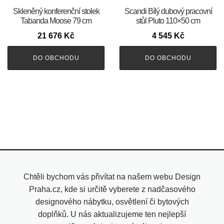
Skleněný konferenční stolek
Scandi Bílý dubový pracovní
Tabanda Moose 79 cm
stůl Pluto 110×50 cm
21 676
Kč
4 545
Kč
DO OBCHODU
DO OBCHODU
Chtěli bychom vás přivítat na našem webu Design
Praha.cz, kde si určitě vyberete z nadčasového
designového nábytku, osvětlení či bytových
doplňků. U nás aktualizujeme ten nejlepší