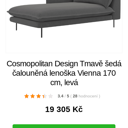
Cosmopolitan Design Tmavě šedá
čalouněná lenoška Vienna 170
cm, levá
3.4
/
5
(
28
hodnocení
)
19 305
Kč