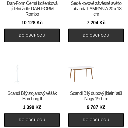
​​​​​Dan-Form Černá koženková
Šedé kovové závěsné světlo
jídelní židle DAN-FORM
Tabanda LAMPANIA 20 x 18
Rombo
cm
10 128
Kč
7 204
Kč
DO OBCHODU
DO OBCHODU
Scandi Bílý stojanový věšák
Scandi Bílý dubový jídelní stůl
Hamburg II
Nagy 150 cm
1 390
Kč
9 787
Kč
DO OBCHODU
DO OBCHODU