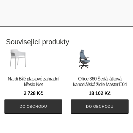
Související produkty
Nardi Bílé plastové zahradní
Office 360 Šedá látková
křeslo Net
kancelářská židle Master E04
2 728
Kč
18 102
Kč
DO OBCHODU
DO OBCHODU