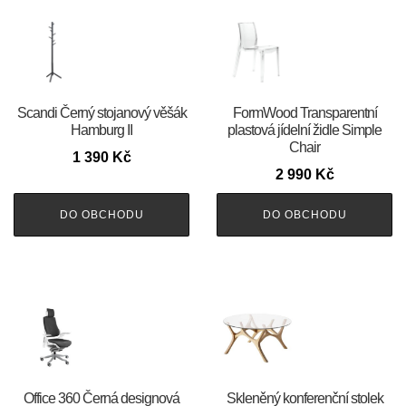
Scandi Černý stojanový věšák
FormWood Transparentní
Hamburg II
plastová jídelní židle Simple
Chair
1 390
Kč
2 990
Kč
DO OBCHODU
DO OBCHODU
Office 360 Černá designová
Skleněný konferenční stolek