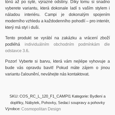
tónů až po syté, výrazné odstíny.
Díky tomu si snadno
vyberete variantu, která dokonale ladí s vaším stylem i
náladou interiéru.
Campi
je dokonalým spojením
moderního vzhledu a každodenního pohodlí – pro interiér,
který má styl i duši.
Tento produkt se vyrábí na zakázku a vrácení zboží
podléhá
individuálním obchodním podmínkám dle
odstavce 3.6
.
Pozor! Vyberte si barvu, která vám nejlépe vyhovuje a
bude vás opravdu bavit! Pokud máte zájem o jinou
variantu čalounění, neváhejte nás kontaktovat.
SKU:
COS_RC_L_120_F1_CAMPI1
Kategorie:
Bydlení a
doplňky
,
Nábytek
,
Pohovky
,
Sedací soupravy a pohovky
Výrobce:
Cosmopolitan Design