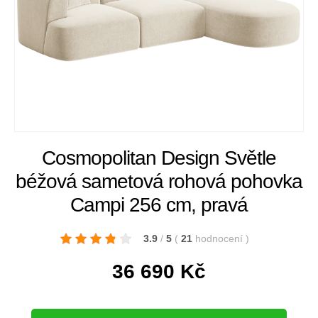
Cosmopolitan Design Světle
béžová sametová rohová pohovka
Campi 256 cm, pravá
3.9
/
5
(
21
hodnocení
)
36 690
Kč