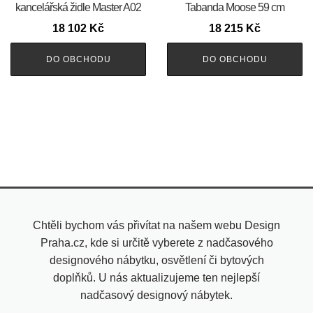
kancelářská židle Master A02
Tabanda Moose 59 cm
18 102
Kč
18 215
Kč
DO OBCHODU
DO OBCHODU
Chtěli bychom vás přivítat na našem webu Design
Praha.cz, kde si určitě vyberete z nadčasového
designového nábytku, osvětlení či bytových
doplňků. U nás aktualizujeme ten nejlepší
nadčasový designový nábytek.