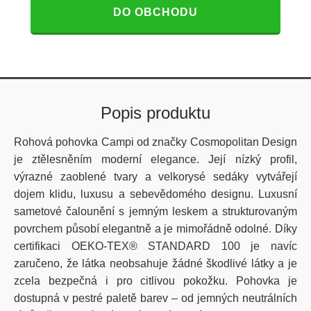
DO OBCHODU
Popis produktu
Rohová pohovka
Campi
od značky
Cosmopolitan
Design
je ztělesněním moderní elegance. Její nízký profil,
výrazné zaoblené tvary a
velkorysé
sedáky vytvářejí
dojem klidu, luxusu a sebevědomého designu.
Luxusní
sametové čalounění s jemným leskem a strukturovaným
povrchem působí elegantně a je mimořádně odolné.
Díky
certifikaci OEKO-TEX® STANDARD 100 je navíc
zaručeno, že látka neobsahuje žádné škodlivé látky a je
zcela bezpečná i pro citlivou pokožku.
Pohovka je
dostupná v
pestré paletě barev
– od jemných neutrálních