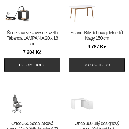
Šedé kovové závěsné světlo
Scandi Bílý dubový jídelní stůl
Tabanda LAMPANIA 20 x 18
Nagy 150 cm
cm
9 787
Kč
7 204
Kč
DO OBCHODU
DO OBCHODU
Office 360 Šedá látková
Office 360 Bílý designový
kancelářská židle Master A03
kancelářský set Loft