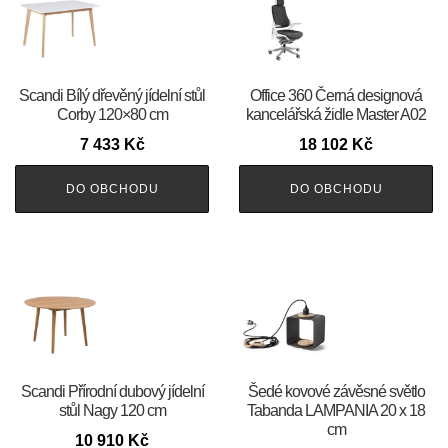
Scandi Bílý dřevěný jídelní stůl
Office 360 Černá designová
Corby 120×80 cm
kancelářská židle Master A02
7 433
Kč
18 102
Kč
DO OBCHODU
DO OBCHODU
Scandi Přírodní dubový jídelní
Šedé kovové závěsné světlo
stůl Nagy 120 cm
Tabanda LAMPANIA 20 x 18
cm
10 910
Kč