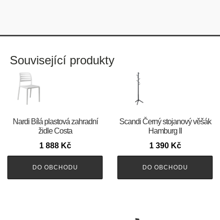
Související produkty
Nardi Bílá plastová zahradní
Scandi Černý stojanový věšák
židle Costa
Hamburg II
1 888
Kč
1 390
Kč
DO OBCHODU
DO OBCHODU