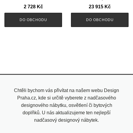
2 728
Kč
23 915
Kč
DO OBCHODU
DO OBCHODU
Chtěli bychom vás přivítat na našem webu Design
Praha.cz, kde si určitě vyberete z nadčasového
designového nábytku, osvětlení či bytových
doplňků. U nás aktualizujeme ten nejlepší
nadčasový designový nábytek.