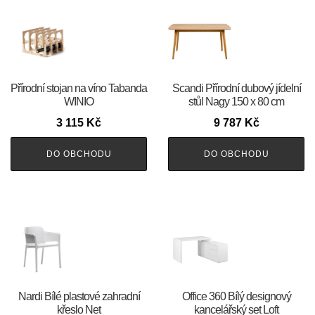
Přírodní stojan na víno Tabanda
Scandi Přírodní dubový jídelní
WINIO
stůl Nagy 150 x 80 cm
3 115
Kč
9 787
Kč
DO OBCHODU
DO OBCHODU
Nardi Bílé plastové zahradní
Office 360 Bílý designový
křeslo Net
kancelářský set Loft