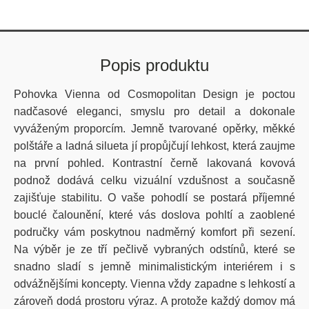
Popis produktu
Pohovka
Vienna
od
Cosmopolitan
Design
je poctou
nadčasové eleganci, smyslu pro detail a dokonale
vyváženým proporcím.
Jemně tvarované opěrky, měkké
polštáře a ladná silueta
jí propůjčují lehkost, která zaujme
na první pohled. Kontrastní
černě lakovaná kovová
podnož
dodává celku vizuální vzdušnost a současně
zajišťuje stabilitu. O vaše pohodlí se postará příjemné
bouclé čalounění, které vás doslova pohltí a zaoblené
područky vám poskytnou nadměrný komfort při sezení.
Na výběr je ze tří pečlivě vybraných odstínů, které se
snadno sladí s jemně minimalistickým interiérem i s
odvážnějšími koncepty.
Vienna
vždy zapadne s lehkostí a
zároveň dodá prostoru výraz. A protože každý domov má