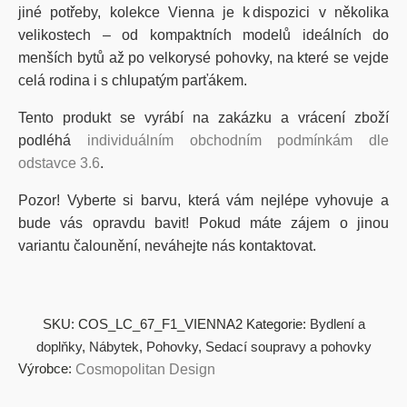
jiné potřeby,
kolekce
Vienna
je k dispozici
v několika
velikostech
– od kompaktních modelů ideálních do
menších bytů až po velkorysé pohovky, na které se vejde
celá rodina i s chlupatým parťákem.
Tento produkt se vyrábí na zakázku a vrácení zboží
podléhá
individuálním obchodním podmínkám dle
odstavce 3.6
.
Pozor! Vyberte si barvu, která vám nejlépe vyhovuje a
bude vás opravdu bavit! Pokud máte zájem o jinou
variantu čalounění, neváhejte nás kontaktovat.
SKU:
COS_LC_67_F1_VIENNA2
Kategorie:
Bydlení a
doplňky
,
Nábytek
,
Pohovky
,
Sedací soupravy a pohovky
Výrobce:
Cosmopolitan Design