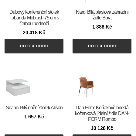
Dubový konferenční stolek
Nardi Bílá plastová zahradní
Tabanda Mobiush 75 cm s
židle Bora
černou podnoží
1 888
Kč
20 418
Kč
DO OBCHODU
DO OBCHODU
Scandi Bílý noční stolek Alison
​​​​​Dan-Form Koňakově hnědá
koženková jídelní židle DAN-
1 657
Kč
FORM Rombo
10 128
Kč