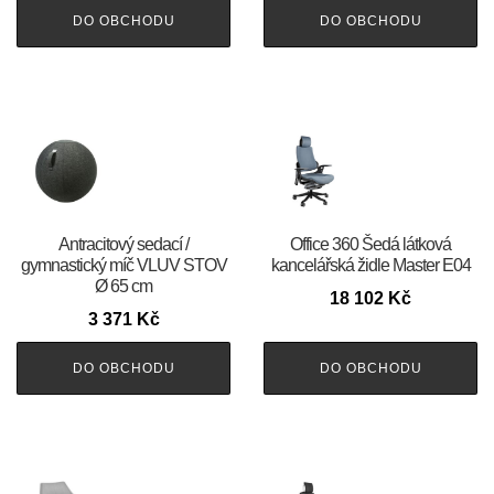
DO OBCHODU
DO OBCHODU
Antracitový sedací /
Office 360 Šedá látková
gymnastický míč VLUV STOV
kancelářská židle Master E04
Ø 65 cm
18 102
Kč
3 371
Kč
DO OBCHODU
DO OBCHODU