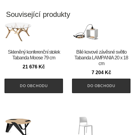
Související produkty
Skleněný konferenční stolek
Bílé kovové závěsné světlo
Tabanda Moose 79 cm
Tabanda LAMPANIA 20 x 18
cm
21 676
Kč
7 204
Kč
DO OBCHODU
DO OBCHODU