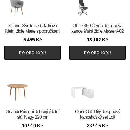
Scandi Světle šedá látková
Office 360 Černá designová
jídelní židle Marte s područkami
kancelářská židle Master A02
5 455
Kč
18 102
Kč
DO OBCHODU
DO OBCHODU
Scandi Přírodní dubový jídelní
Office 360 Bílý designový
stůl Nagy 120 cm
kancelářský set Loft
10 910
Kč
23 915
Kč