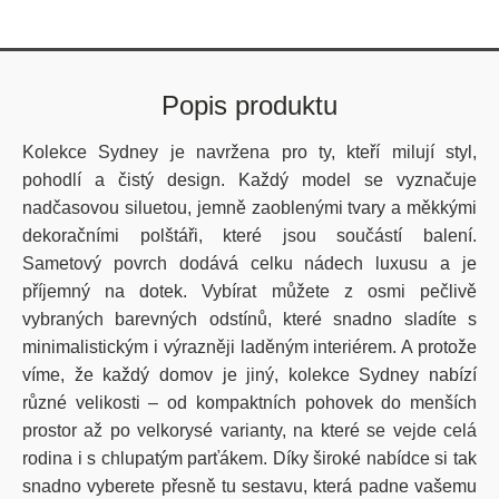
Popis produktu
Kolekce Sydney je navržena pro ty, kteří milují styl,
pohodlí a čistý design. Každý model se vyznačuje
nadčasovou siluetou, jemně zaoblenými tvary a měkkými
dekoračními polštáři, které jsou součástí balení.
Sametový povrch dodává celku nádech luxusu a je
příjemný na dotek. Vybírat můžete z osmi pečlivě
vybraných barevných odstínů, které snadno sladíte s
minimalistickým i výrazněji laděným interiérem. A protože
víme, že každý domov je jiný, kolekce Sydney nabízí
různé velikosti – od kompaktních pohovek do menších
prostor až po velkorysé varianty, na které se vejde celá
rodina i s chlupatým parťákem. Díky široké nabídce si tak
snadno vyberete přesně tu sestavu, která padne vašemu