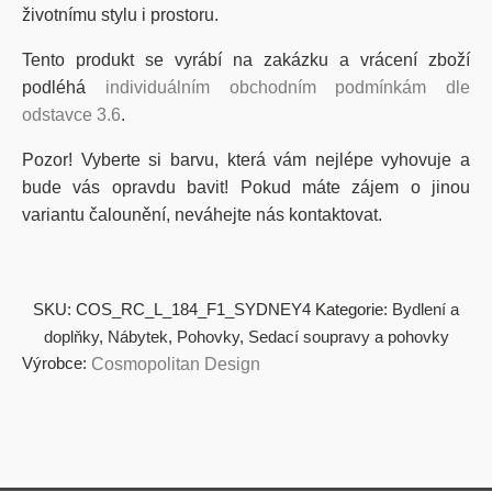
životnímu stylu i prostoru.
Tento produkt se vyrábí na zakázku a vrácení zboží
podléhá
individuálním obchodním podmínkám dle
odstavce 3.6
.
Pozor! Vyberte si barvu, která vám nejlépe vyhovuje a
bude vás opravdu bavit! Pokud máte zájem o jinou
variantu čalounění, neváhejte nás kontaktovat.
SKU:
COS_RC_L_184_F1_SYDNEY4
Kategorie:
Bydlení a
doplňky
,
Nábytek
,
Pohovky
,
Sedací soupravy a pohovky
Výrobce:
Cosmopolitan Design