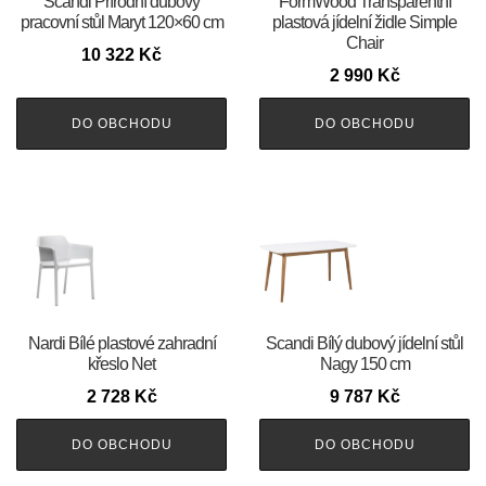
Scandi Přírodní dubový
FormWood Transparentní
pracovní stůl Maryt 120×60 cm
plastová jídelní židle Simple
Chair
10 322
Kč
2 990
Kč
DO OBCHODU
DO OBCHODU
Nardi Bílé plastové zahradní
Scandi Bílý dubový jídelní stůl
křeslo Net
Nagy 150 cm
2 728
Kč
9 787
Kč
DO OBCHODU
DO OBCHODU