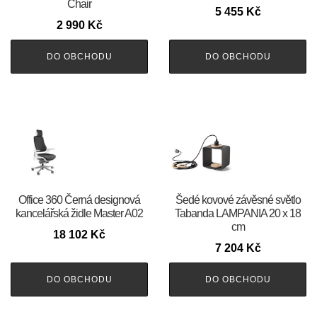
Chair
5 455
Kč
2 990
Kč
DO OBCHODU
DO OBCHODU
Office 360 Černá designová
Šedé kovové závěsné světlo
kancelářská židle Master A02
Tabanda LAMPANIA 20 x 18
cm
18 102
Kč
7 204
Kč
DO OBCHODU
DO OBCHODU