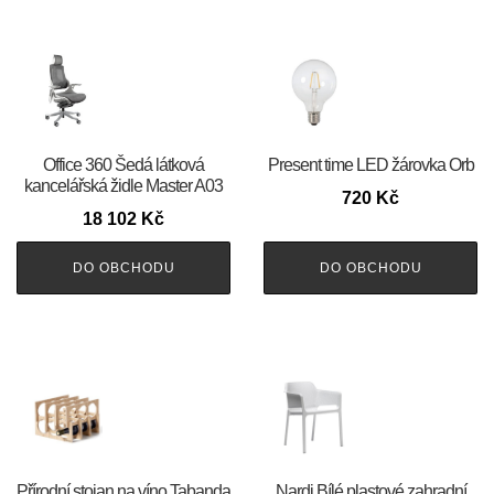
Office 360 Šedá látková
Present time LED žárovka Orb
kancelářská židle Master A03
720
Kč
18 102
Kč
DO OBCHODU
DO OBCHODU
Přírodní stojan na víno Tabanda
Nardi Bílé plastové zahradní