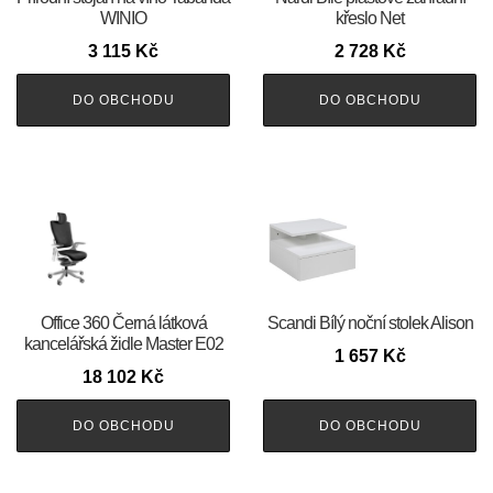
WINIO
křeslo Net
3 115
Kč
2 728
Kč
DO OBCHODU
DO OBCHODU
Office 360 Černá látková
Scandi Bílý noční stolek Alison
kancelářská židle Master E02
1 657
Kč
18 102
Kč
DO OBCHODU
DO OBCHODU