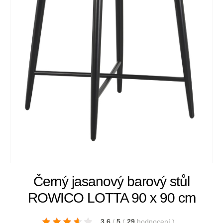
Černý jasanový barový stůl
ROWICO LOTTA 90 x 90 cm
3.6
/
5
(
29
hodnocení
)