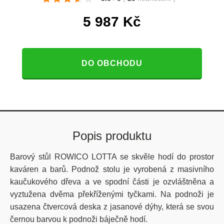
5 987
Kč
DO OBCHODU
Popis produktu
Barový stůl ROWICO LOTTA se skvěle hodí do prostor
kaváren a barů. Podnož stolu je vyrobená z masivního
kaučukového dřeva a ve spodní části je ozvláštněna a
vyztužena dvěma překříženými tyčkami. Na podnoži je
usazena čtvercová deska z jasanové dýhy, která se svou
černou barvou k podnoži báječně hodí.