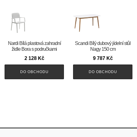
Nardi Bílá plastová zahradní
Scandi Bílý dubový jídelní stůl
židle Bora s područkami
Nagy 150 cm
2 128
Kč
9 787
Kč
DO OBCHODU
DO OBCHODU