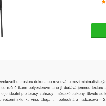
venkovního prostoru dokonalou rovnováhu mezi
minimalistick
ímco
ručně tkané polyesterové lano
jí dodává jemnou texturu 
o je ideální pro
terasy, zahrady i městské balkony
. Skvěle se 
o večerní sklenku vína.
Elegantní, pohodlná a nadčasová – San