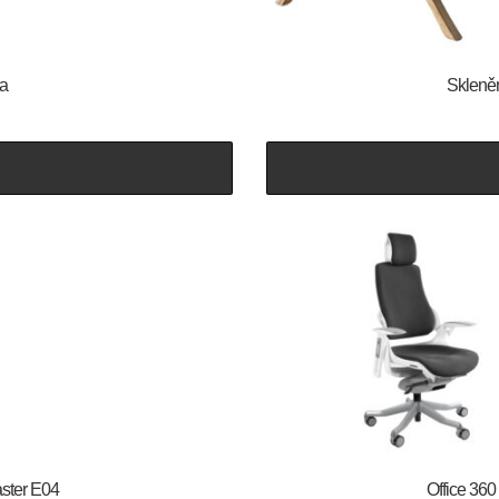
ra
Skleně
aster E04
Office 360