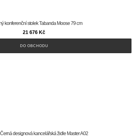
ný konferenční stolek Tabanda Moose 79 cm
21 676
Kč
DO OBCHODU
 Černá designová kancelářská židle Master A02