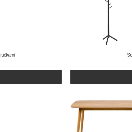
odručkami
Sc