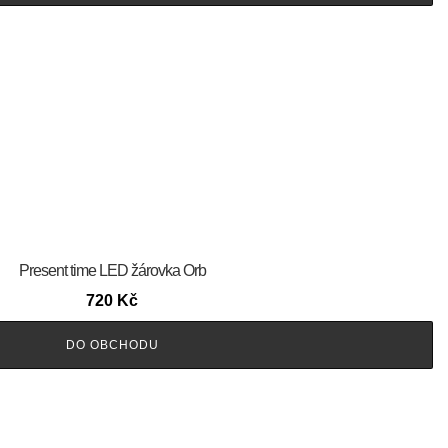
Present time LED žárovka Orb
720
Kč
DO OBCHODU