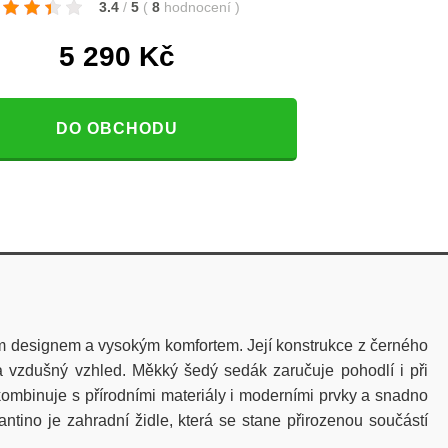
3.4
/
5
(
8
hodnocení
)
5 290
Kč
DO OBCHODU
ým designem a vysokým komfortem
. Její konstrukce z
černého
a vzdušný vzhled.
Měkký šedý sedák
zaručuje pohodlí i při
kombinuje s přírodními materiály i moderními prvky a snadno
tino je zahradní židle, která se stane přirozenou součástí