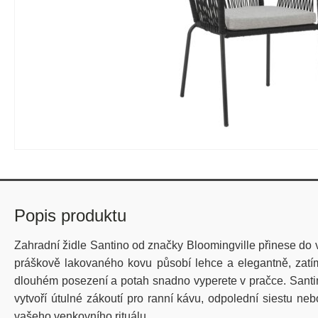
Popis produktu
Zahradní židle
Santino
od značky
Bloomingville
přinese do 
práškově lakovaného kovu
působí lehce a elegantně, zat
dlouhém posezení a potah snadno vyperete v pračce. Santin
vytvoří útulné zákoutí pro ranní kávu, odpolední siestu neb
vašeho venkovního rituálu.