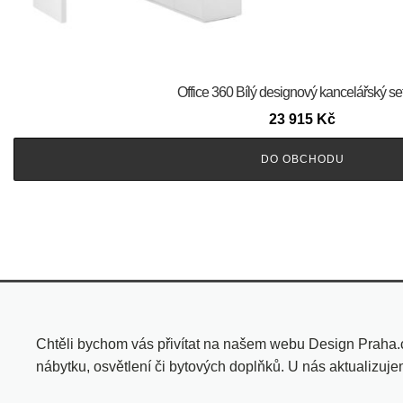
Office 360 Bílý designový kancelářský set
23 915
Kč
DO OBCHODU
Chtěli bychom vás přivítat na našem webu Design Praha.
nábytku, osvětlení či bytových doplňků. U nás aktualizuj