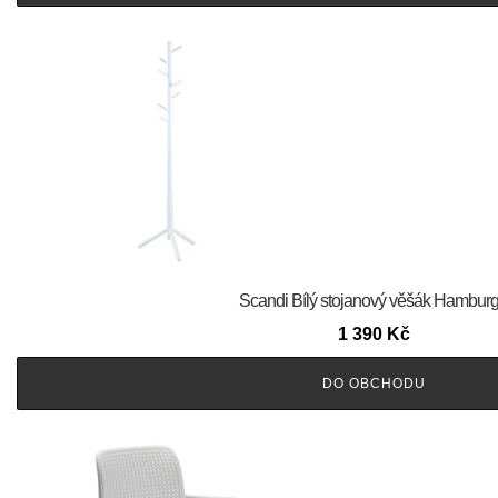
Scandi Bílý stojanový věšák Hamburg 
1 390
Kč
DO OBCHODU