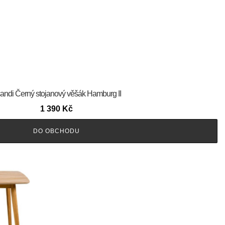
andi Černý stojanový věšák Hamburg II
1 390
Kč
DO OBCHODU