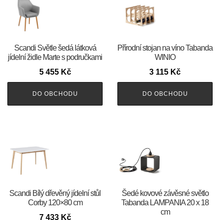
Scandi Světle šedá látková
Přírodní stojan na víno Tabanda
jídelní židle Marte s područkami
WINIO
5 455
Kč
3 115
Kč
DO OBCHODU
DO OBCHODU
Scandi Bílý dřevěný jídelní stůl
Šedé kovové závěsné světlo
Corby 120×80 cm
Tabanda LAMPANIA 20 x 18
cm
7 433
Kč