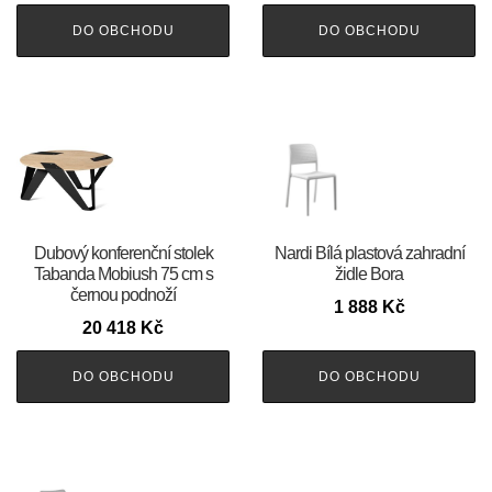
DO OBCHODU
DO OBCHODU
Dubový konferenční stolek
Nardi Bílá plastová zahradní
Tabanda Mobiush 75 cm s
židle Bora
černou podnoží
1 888
Kč
20 418
Kč
DO OBCHODU
DO OBCHODU