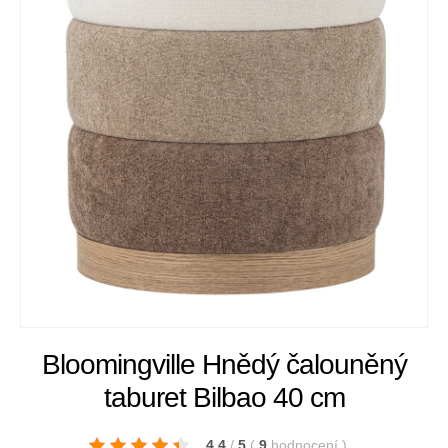
Bloomingville Hnědý čalouněný
taburet Bilbao 40 cm
4.4
/
5
(
9
hodnocení
)