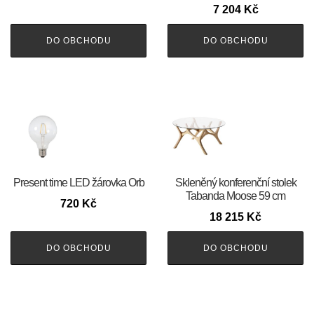
7 204
Kč
DO OBCHODU
DO OBCHODU
Present time LED žárovka Orb
Skleněný konferenční stolek
Tabanda Moose 59 cm
720
Kč
18 215
Kč
DO OBCHODU
DO OBCHODU