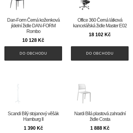
​​​​​Dan-Form Černá koženková
Office 360 Černá látková
jídelní židle DAN-FORM
kancelářská židle Master E02
Rombo
18 102
Kč
10 128
Kč
DO OBCHODU
DO OBCHODU
Scandi Bílý stojanový věšák
Nardi Bílá plastová zahradní
Hamburg II
židle Costa
1 390
Kč
1 888
Kč