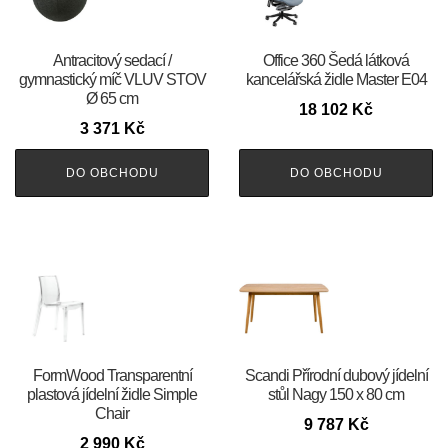
Antracitový sedací /
Office 360 Šedá látková
gymnastický míč VLUV STOV
kancelářská židle Master E04
Ø 65 cm
18 102
Kč
3 371
Kč
DO OBCHODU
DO OBCHODU
FormWood Transparentní
Scandi Přírodní dubový jídelní
plastová jídelní židle Simple
stůl Nagy 150 x 80 cm
Chair
9 787
Kč
2 990
Kč