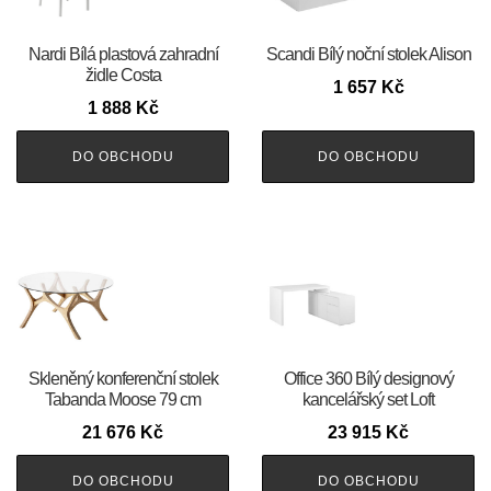
Nardi Bílá plastová zahradní
Scandi Bílý noční stolek Alison
židle Costa
1 657
Kč
1 888
Kč
DO OBCHODU
DO OBCHODU
Skleněný konferenční stolek
Office 360 Bílý designový
Tabanda Moose 79 cm
kancelářský set Loft
21 676
Kč
23 915
Kč
DO OBCHODU
DO OBCHODU