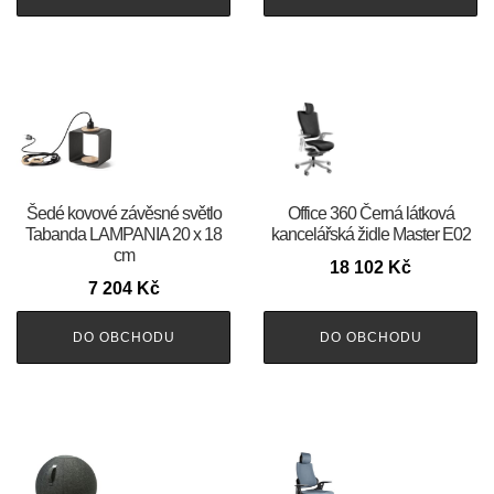
Šedé kovové závěsné světlo
Office 360 Černá látková
Tabanda LAMPANIA 20 x 18
kancelářská židle Master E02
cm
18 102
Kč
7 204
Kč
DO OBCHODU
DO OBCHODU