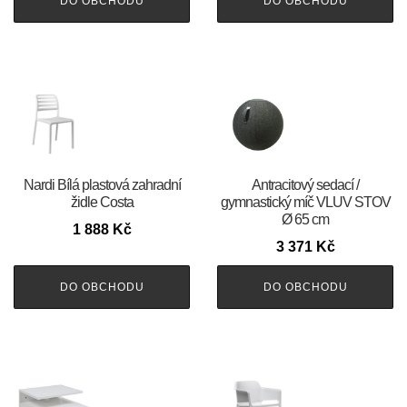
DO OBCHODU
DO OBCHODU
Nardi Bílá plastová zahradní
Antracitový sedací /
židle Costa
gymnastický míč VLUV STOV
Ø 65 cm
1 888
Kč
3 371
Kč
DO OBCHODU
DO OBCHODU