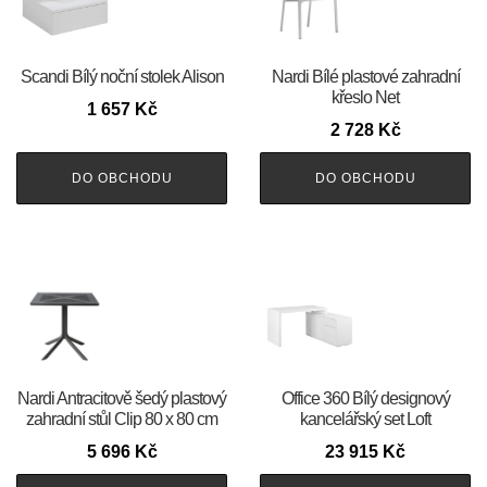
Scandi Bílý noční stolek Alison
Nardi Bílé plastové zahradní
křeslo Net
1 657
Kč
2 728
Kč
DO OBCHODU
DO OBCHODU
Nardi Antracitově šedý plastový
Office 360 Bílý designový
zahradní stůl Clip 80 x 80 cm
kancelářský set Loft
5 696
Kč
23 915
Kč