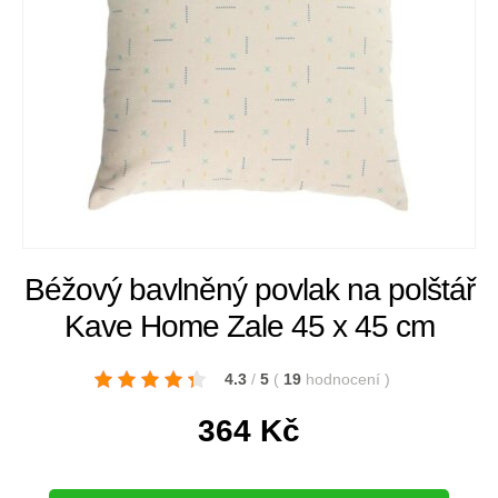
Béžový bavlněný povlak na polštář
Kave Home Zale 45 x 45 cm
4.3
/
5
(
19
hodnocení
)
364
Kč