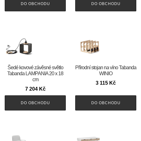
DO OBCHODU
DO OBCHODU
Šedé kovové závěsné světlo
Přírodní stojan na víno Tabanda
Tabanda LAMPANIA 20 x 18
WINIO
cm
3 115
Kč
7 204
Kč
DO OBCHODU
DO OBCHODU