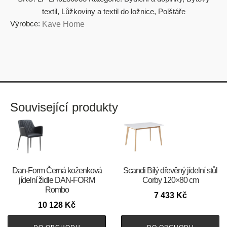
textil
,
Lůžkoviny a textil do ložnice
,
Polštáře
Výrobce:
Kave Home
Související produkty
​​​​​Dan-Form Černá koženková
Scandi Bílý dřevěný jídelní stůl
jídelní židle DAN-FORM
Corby 120×80 cm
Rombo
7 433
Kč
10 128
Kč