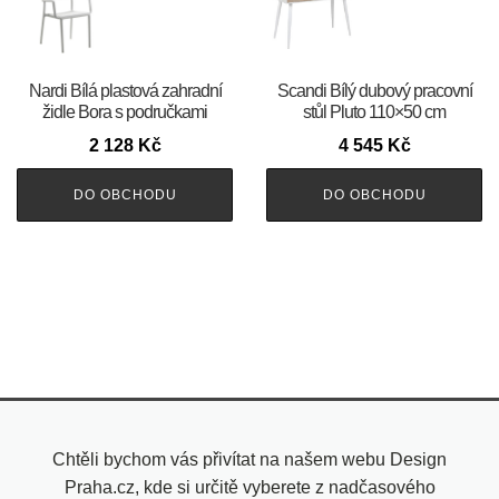
Nardi Bílá plastová zahradní
Scandi Bílý dubový pracovní
židle Bora s područkami
stůl Pluto 110×50 cm
2 128
Kč
4 545
Kč
DO OBCHODU
DO OBCHODU
Chtěli bychom vás přivítat na našem webu Design
Praha.cz, kde si určitě vyberete z nadčasového