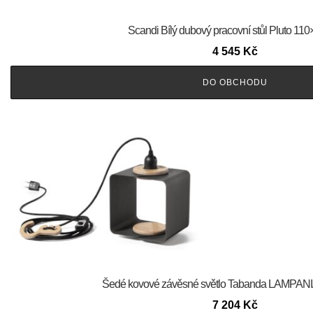
Scandi Bílý dubový pracovní stůl Pluto 11
4 545
Kč
DO OBCHODU
Šedé kovové závěsné světlo Tabanda LAMPANI
7 204
Kč