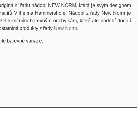
li originální řadu nádobí NEW NORM, která je svým designem
ých malířů Vilhelma Hammershoie. Nádobí z řady New Norm je
házet k mírným barevným odchylkám, které ale nádobí dodají
ostatními produkty z řady
New Norm.
ité barevné variace.