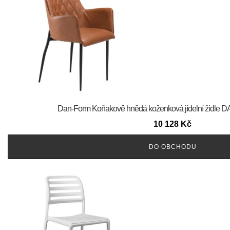
​​​​​Dan-Form Koňakově hnědá koženková jídelní žid
10 128
Kč
DO OBCHODU