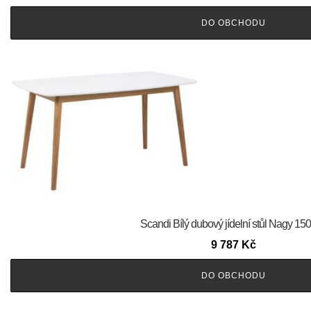
DO OBCHODU
Scandi Bílý dubový jídelní stůl Nagy 15
9 787
Kč
DO OBCHODU