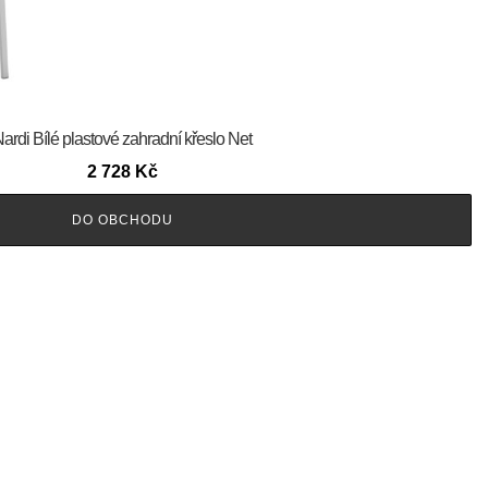
ardi Bílé plastové zahradní křeslo Net
2 728
Kč
DO OBCHODU