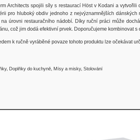
 Architects spojili síly s restaurací Höst v Kodani a vytvoři
uto sérii pro hluboký obdiv jednoho z nejvýznamnějších dánsk
ost na úrovni restauračního nádobí. Díky ruční práci může doc
lánu, což jim dodá efektivní prvek. Doporučujeme kombinovat s 
edem k ručně vyráběné povaze tohoto produktu lze očekávat urč
ňky
,
Doplňky do kuchyně
,
Mísy a misky
,
Stolování