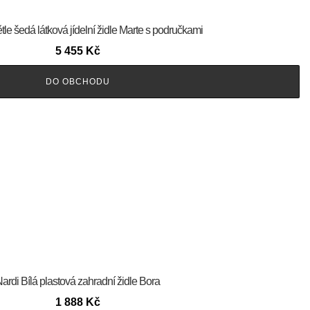
le šedá látková jídelní židle Marte s područkami
5 455
Kč
DO OBCHODU
ardi Bílá plastová zahradní židle Bora
1 888
Kč