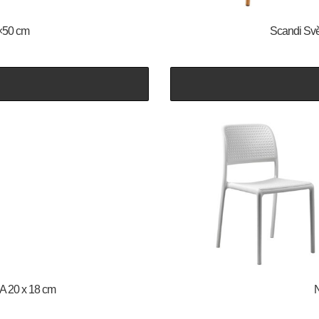
0×50 cm
Scandi Svět
A 20 x 18 cm
N