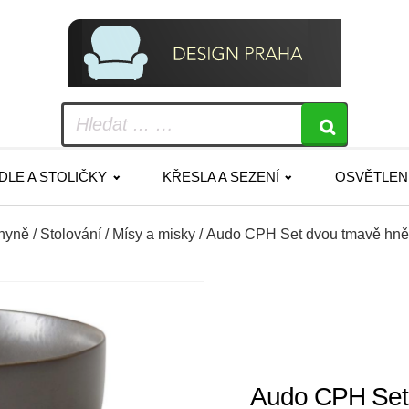
IDLE A STOLIČKY
KŘESLA A SEZENÍ
OSVĚTLEN
hyně
/
Stolování
/
Mísy a misky
/ Audo CPH Set dvou tmavě h
Audo CPH Set