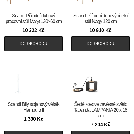
Scandi Přírodní dubový
Scandi Přírodní dubový jídelní
pracovní stůl Maryt 120×60 cm
stůl Nagy 120 cm
10 322
Kč
10 910
Kč
DO OBCHODU
DO OBCHODU
Scandi Bílý stojanový věšák
Šedé kovové závěsné světlo
Hamburg II
Tabanda LAMPANIA 20 x 18
cm
1 390
Kč
7 204
Kč