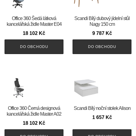
Office 360 Šedá látková
Scandi Bílý dubový jídelní stůl
kancelářská židle Master E04
Nagy 150 cm
18 102
Kč
9 787
Kč
DO OBCHODU
DO OBCHODU
Office 360 Černá designová
Scandi Bílý noční stolek Alison
kancelářská židle Master A02
1 657
Kč
18 102
Kč