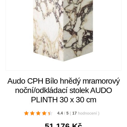
Audo CPH Bílo hnědý mramorový
noční/odkládací stolek AUDO
PLINTH 30 x 30 cm
4.4
/
5
(
17
hodnocení
)
51 176
Kč