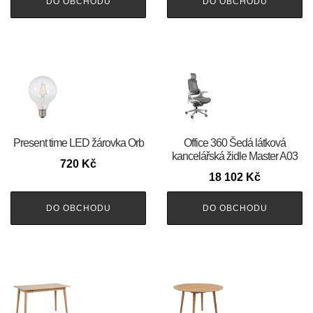
DO OBCHODU
DO OBCHODU
Present time LED žárovka Orb
Office 360 Šedá látková
kancelářská židle Master A03
720
Kč
18 102
Kč
DO OBCHODU
DO OBCHODU