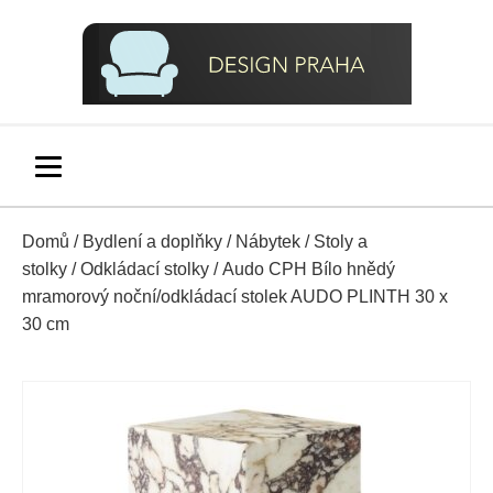
Domů
/
Bydlení a doplňky
/
Nábytek
/
Stoly a
stolky
/
Odkládací stolky
/ Audo CPH Bílo hnědý
mramorový noční/odkládací stolek AUDO PLINTH 30 x
30 cm